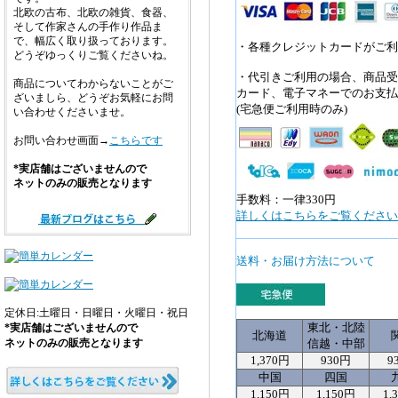
北欧の古布、北欧の雑貨、食器、
そして作家さんの手作り作品ま
で、幅広く取り扱っております。
・各種クレジットカードがご利
どうぞゆっくりご覧くださいね。
・代引きご利用の場合、商品受
商品についてわからないことがご
カード、電子マネーでのお支払
ざいましら、どうぞお気軽にお問
(宅急便ご利用時のみ)
い合わせくださいませ。
お問い合わせ画面→
こちらです
*実店舗はございませんので
ネットのみの販売となります
手数料：一律330円
詳しくはこちらをご覧ください>
送料・お届け方法について
定休日:土曜日・日曜日・火曜日・祝日
東北・北陸
*実店舗はございませんので
北海道
ネットのみの販売となります
信越・中部
1,370円
930円
9
中国
四国
1,150円
1,150円
1,