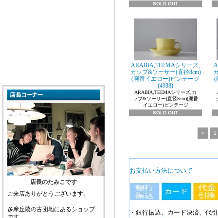
SOLD OUT
ARABIA,TEEMAシリーズ,
A
カップ&ソーサー(直径8cm)
カ
(廃番イエロー)ビンテージ
(4938)
ARABIA,TEEMAシリーズ,カ
ップ&ソーサー(直径8cm)(廃番
イエロー)ビンテージ
SOLD OUT
<
1
お支払い方法について
店長のたみこです
ご来店ありがとうございます。
多摩丘陵の古団地にあるショップ
・銀行振込、カード決済、代引
です。