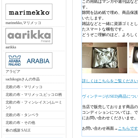
この用紙はマンガや週刊誌など
す。
隙間を詰め紙で埋め、商品保護
いたします。
marimekko,マリメッコ
雑誌などと一緒に資源ゴミとし
たスマートな梱包です。
どうぞご理解のほど、よろしく
aarikka
アラビア
sachikoginさんの作品
詳しくはこちらをご覧ください>
北欧の布・マリメッコ
北欧の布・マリメッコ,ピッコロ柄
ヴィンテージ(USED)商品につ
北欧の布・フィンレイスン(ムーミ
当店で販売しております商品の
ン)
コンディションについては、で
北欧の布・タンペラ
にお問い合わせくださいませ。
北欧の布・その他
お問い合わせ画面→
こちらです
春の感謝 SALE