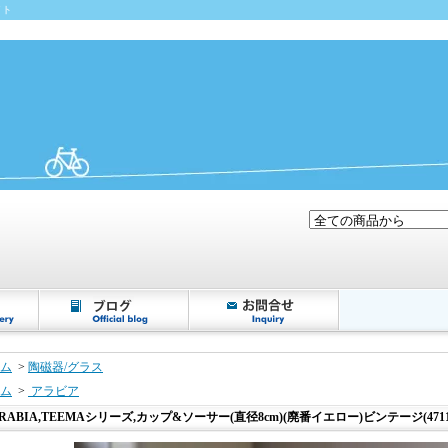
イト
ム
>
陶磁器/グラス
ム
>
アラビア
RABIA,TEEMAシリーズ,カップ&ソーサー(直径8cm)(廃番イエロー)ビンテージ(4711