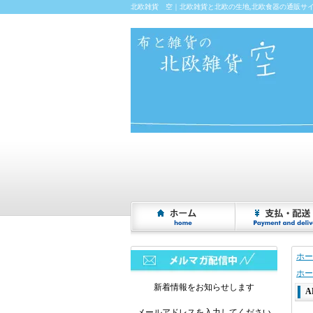
北欧雑貨 空｜北欧雑貨と北欧の生地,北欧食器の通販サ
ホー
ホー
新着情報をお知らせします
A
メールアドレスを入力してください