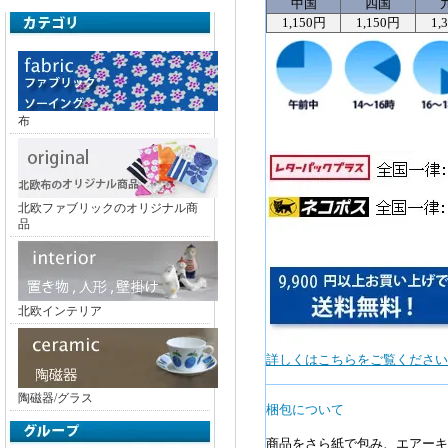
中国
四国
1,150円
1,150円
1,
布
北欧ファブリックのオリジナル商
品
北欧インテリア
詳しくはこちらをご覧ください
陶磁器/グラス
梱包について
商品をさら紙で包み、エアーキ