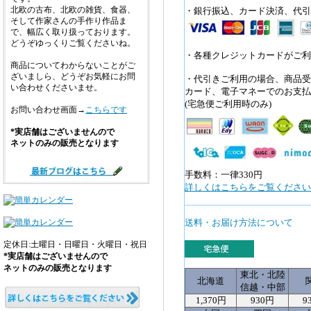
北欧の古布、北欧の雑貨、食器、
・銀行振込、カード決済、代引
そして作家さんの手作り作品ま
で、幅広く取り扱っております。
どうぞゆっくりご覧くださいね。
・各種クレジットカードがご利
商品についてわからないことがご
ざいましら、どうぞお気軽にお問
・代引きご利用の場合、商品受
い合わせくださいませ。
カード、電子マネーでのお支払
(宅急便ご利用時のみ)
お問い合わせ画面→
こちらです
*実店舗はございませんので
ネットのみの販売となります
手数料：一律330円
詳しくはこちらをご覧ください>
送料・お届け方法について
定休日:土曜日・日曜日・火曜日・祝日
*実店舗はございませんので
ネットのみの販売となります
東北・北陸
北海道
信越・中部
1,370円
930円
9