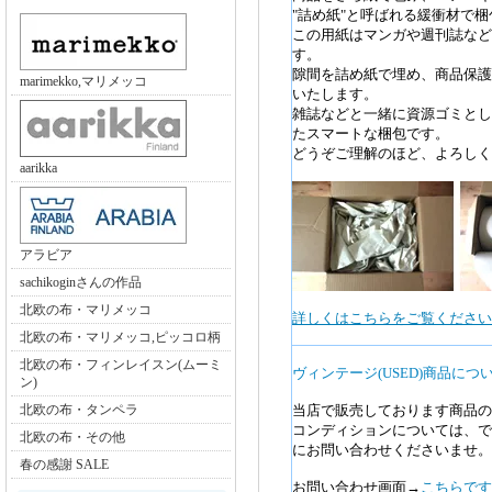
"詰め紙"と呼ばれる緩衝材で
この用紙はマンガや週刊誌など
す。
隙間を詰め紙で埋め、商品保護
marimekko,マリメッコ
いたします。
雑誌などと一緒に資源ゴミとし
たスマートな梱包です。
どうぞご理解のほど、よろしく
aarikka
アラビア
sachikoginさんの作品
北欧の布・マリメッコ
詳しくはこちらをご覧ください>
北欧の布・マリメッコ,ピッコロ柄
北欧の布・フィンレイスン(ムーミ
ヴィンテージ(USED)商品につ
ン)
北欧の布・タンペラ
当店で販売しております商品の
コンディションについては、で
北欧の布・その他
にお問い合わせくださいませ。
春の感謝 SALE
お問い合わせ画面→
こちらです