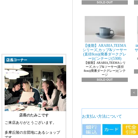
SOLD OUT
【後期】ARABIA,TEEMA
i
シリーズ,カップ&ソーサー
サ
(直径8cm)(廃番ダークグレ
ー)ビンテージ(5308)
【後期】ARABIA,TEEMAシリ
ーズ,カップ&ソーサー(直径
8cm)(廃番ダークグレー)ビンテ
ージ
SOLD OUT
<
店長のたみこです
お支払い方法について
ご来店ありがとうございます。
多摩丘陵の古団地にあるショップ
です。