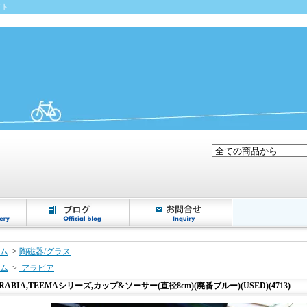
イト
ム
>
陶磁器/グラス
ム
>
アラビア
RABIA,TEEMAシリーズ,カップ&ソーサー(直径8cm)(廃番ブルー)(USED)(4713)