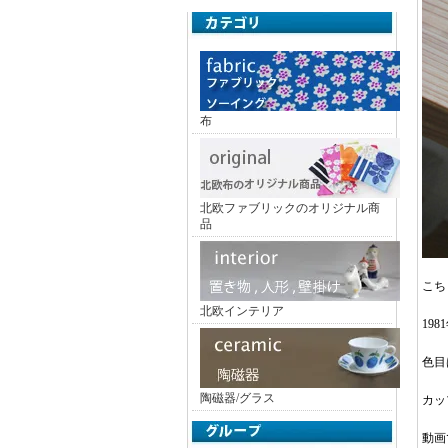
布
北欧ファブリックのオリジナル商
品
こち
北欧インテリア
19
色目
陶磁器/グラス
カッ
動画