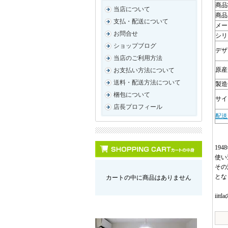
商品
当店について
商品
支払・配送について
メー
お問合せ
シリ
ショップブログ
デザ
当店のご利用方法
原産
お支払い方法について
送料・配送方法について
製造
梱包について
サイズ
店長プロフィール
配送
19
使い
その
とな
カートの中に商品はありません
ii