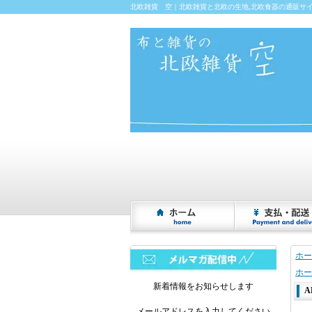
北欧雑貨 空｜北欧雑貨と北欧の生地,北欧食器の通販サ
ホー
ホー
新着情報をお知らせします
A
メールアドレスを入力してください