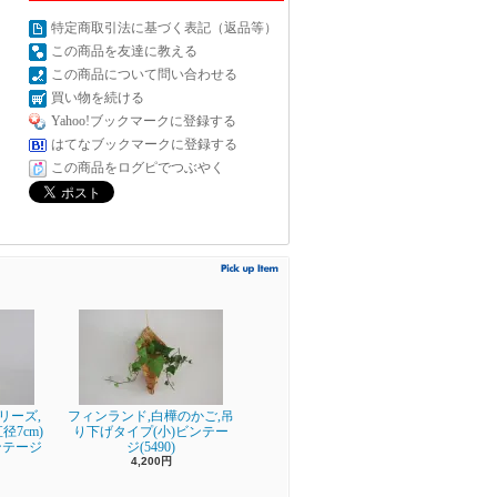
特定商取引法に基づく表記（返品等）
この商品を友達に教える
この商品について問い合わせる
買い物を続ける
Yahoo!ブックマークに登録する
はてなブックマークに登録する
この商品をログピでつぶやく
シリーズ,
フィンランド,白樺のかご,吊
7cm)
り下げタイプ(小)ビンテー
ンテージ
ジ(5490)
4,200円