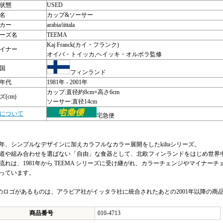
状態
USED
名
カップ&ソーサー
カー
arabia/iittala
ーズ名
TEEMA
Kaj Franck(カイ・フランク)
イナー
オイバ・トイッカ,ヘイッキ・オルボラ監修
国
フィンランド
年代
1981年 - 2001年
カップ:直径約8cm×高さ6cm
(cm)
ソーサー:直径14cm
について
宅急便
48年、シンプルなデザインに加えカラフルなカラー展開をしたkiltaシリーズ。
道や組み合わせを選ばない「自由」な食器として、北欧フィンランドをはじめ世界
流れは、1981年から TEEMA シリーズに受け継がれ、カラーチェンジやマイナ
っています。
ttlaのロゴがあるものは、アラビア社がイッタラ社に統合されたあとの2001年以降の
商品番号
010-4713