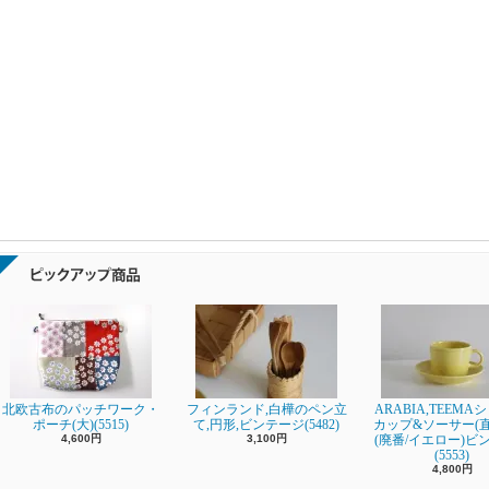
北欧古布のパッチワーク・
フィンランド,白樺のペン立
ARABIA,TEEMA
ポーチ(大)(5515)
て,円形,ビンテージ(5482)
カップ&ソーサー(直径
4,600円
3,100円
(廃番/イエロー)ビ
(5553)
4,800円