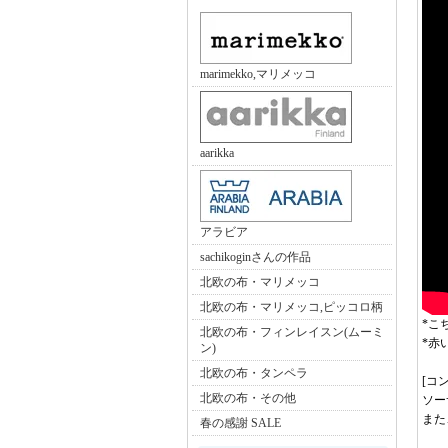
marimekko,マリメッコ
aarikka
アラビア
sachikoginさんの作品
北欧の布・マリメッコ
北欧の布・マリメッコ,ピッコロ柄
*こ
北欧の布・フィンレイスン(ムーミ
*赤
ン)
北欧の布・タンペラ
[コ
北欧の布・その他
ソー
また
春の感謝 SALE