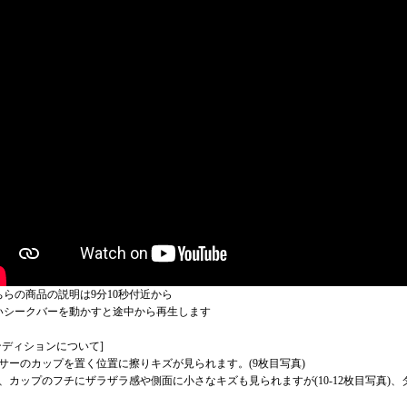
ちらの商品の説明は9分10秒付近から
いシークバーを動かすと途中から再生します
ンディションについて]
サーのカップを置く位置に擦りキズが見られます。(9枚目写真)
、カップのフチにザラザラ感や側面に小さなキズも見られますが(10-12枚目写真)