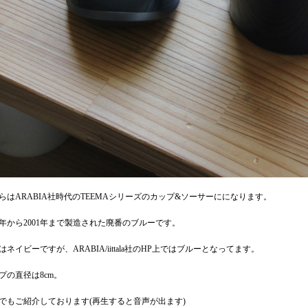
らはARABIA社時代のTEEMAシリーズのカップ&ソーサーにになります。
81年から2001年まで製造された廃番のブルーです。
はネイビーですが、ARABIA/iittala社のHP上ではブルーとなってます。
プの直径は8cm。
でもご紹介しております(再生すると音声が出ます)