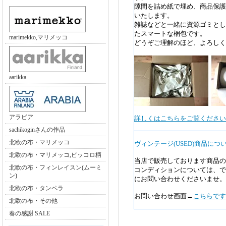
隙間を詰め紙で埋め、商品保護
いたします。
雑誌などと一緒に資源ゴミとし
たスマートな梱包です。
marimekko,マリメッコ
どうぞご理解のほど、よろしく
aarikka
アラビア
詳しくはこちらをご覧ください>
sachikoginさんの作品
北欧の布・マリメッコ
ヴィンテージ(USED)商品につ
北欧の布・マリメッコ,ピッコロ柄
当店で販売しております商品の
北欧の布・フィンレイスン(ムーミ
コンディションについては、で
ン)
にお問い合わせくださいませ。
北欧の布・タンペラ
お問い合わせ画面→
こちらです
北欧の布・その他
春の感謝 SALE