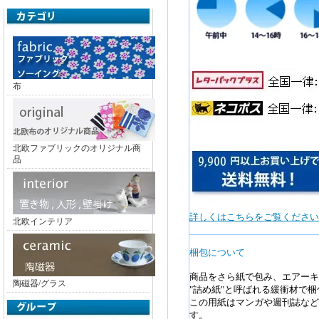
布
北欧ファブリックのオリジナル商
品
詳しくはこちらをご覧ください
北欧インテリア
梱包について
商品をさら紙で包み、エアーキ
陶磁器/グラス
"詰め紙"と呼ばれる緩衝材で
この用紙はマンガや週刊誌など
す。