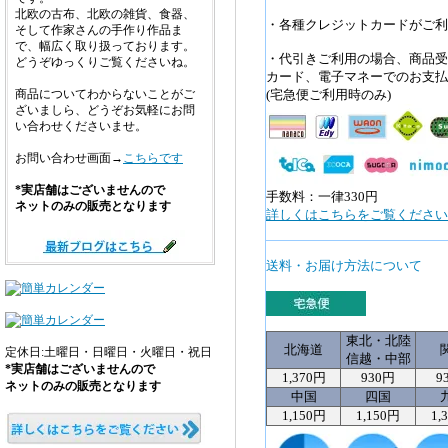
北欧の古布、北欧の雑貨、食器、
・各種クレジットカードがご利
そして作家さんの手作り作品ま
で、幅広く取り扱っております。
・代引きご利用の場合、商品受
どうぞゆっくりご覧くださいね。
カード、電子マネーでのお支払
商品についてわからないことがご
(宅急便ご利用時のみ)
ざいましら、どうぞお気軽にお問
い合わせくださいませ。
お問い合わせ画面→
こちらです
*実店舗はございませんので
手数料：一律330円
ネットのみの販売となります
詳しくはこちらをご覧ください>
送料・お届け方法について
東北・北陸
北海道
定休日:土曜日・日曜日・火曜日・祝日
信越・中部
*実店舗はございませんので
1,370円
930円
9
ネットのみの販売となります
中国
四国
1,150円
1,150円
1,