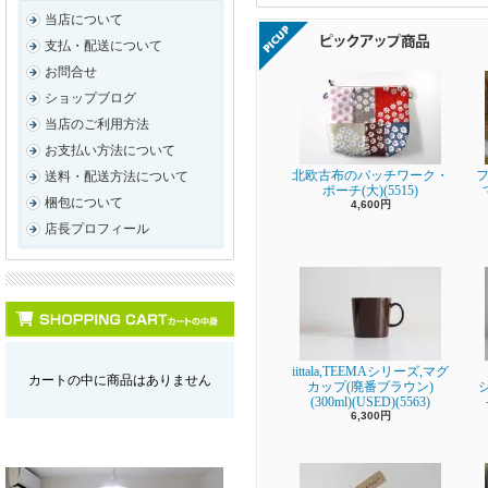
当店について
支払・配送について
お問合せ
ショップブログ
当店のご利用方法
お支払い方法について
北欧古布のパッチワーク・
フ
送料・配送方法について
ポーチ(大)(5515)
梱包について
4,600円
店長プロフィール
iittala,TEEMAシリーズ,マグ
カートの中に商品はありません
カップ(廃番ブラウン)
(300ml)(USED)(5563)
6,300円