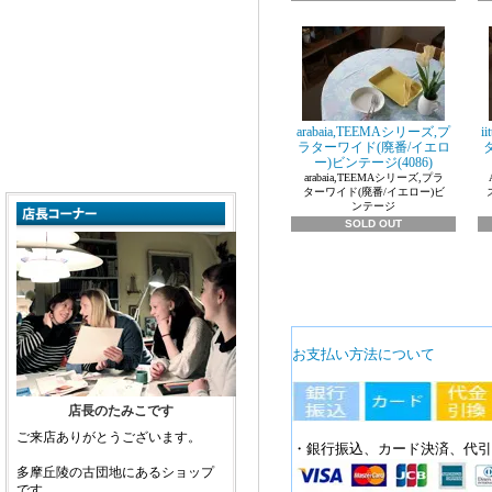
arabaia,TEEMAシリーズ,プ
i
ラターワイド(廃番/イエロ
ー)ビンテージ(4086)
arabaia,TEEMAシリーズ,プラ
ターワイド(廃番/イエロー)ビ
ンテージ
SOLD OUT
お支払い方法について
店長のたみこです
ご来店ありがとうございます。
・銀行振込、カード決済、代引
多摩丘陵の古団地にあるショップ
です。