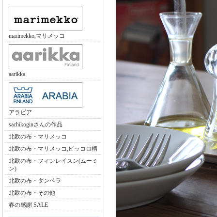
marimekko,マリメッコ
aarikka
アラビア
sachikoginさんの作品
北欧の布・マリメッコ
北欧の布・マリメッコ,ピッコロ柄
北欧の布・フィンレイスン(ムーミ
ン)
北欧の布・タンペラ
北欧の布・その他
春の感謝 SALE