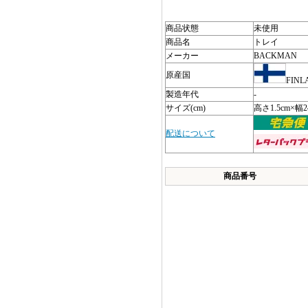
商品状態
未使用
商品名
トレイ
メーカー
BACKMAN
原産国
FINL
製造年代
-
サイズ(cm)
高さ1.5cm×幅2
配送について
商品番号