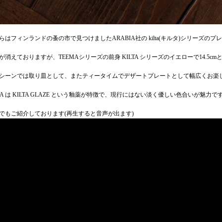
らはフィンランドの蚤の市で見つけましたARABIA社の kilta(キルタ)シリーズのプ
が消えておりますが、TEEMAシリーズの前身 KILTA シリーズのイエローで14.5c
シーンでは取り皿として、またティータイムでデザートプレートとして幅広くお楽
LTA は KILTA GLAZE という釉薬が特徴で、現行にはない淡く優しい色合いが魅力で
でもご紹介しております(再生すると音声が出ます)