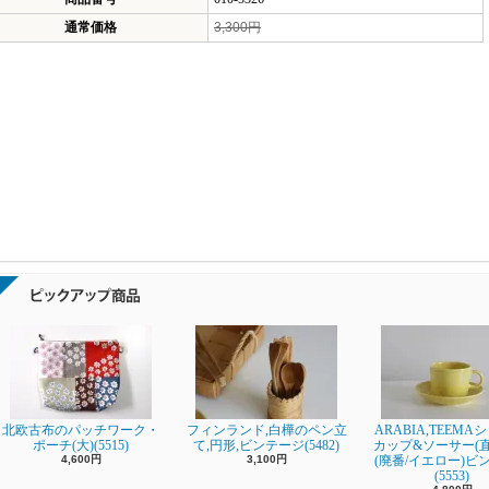
通常価格
3,300円
北欧古布のパッチワーク・
フィンランド,白樺のペン立
ARABIA,TEEMA
ポーチ(大)(5515)
て,円形,ビンテージ(5482)
カップ&ソーサー(直径
4,600円
3,100円
(廃番/イエロー)ビ
(5553)