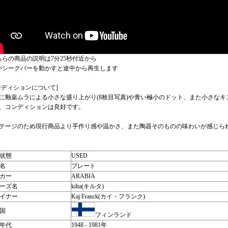
ちらの商品の説明は7分25秒付近から
いシークバーを動かすと途中から再生します
ンディションについて]
に釉薬ムラによる小さな盛り上がり(8枚目写真)や青い極小のドット、また小さな
、コンディションは良好です。
テージのため現行商品より手作り感や温かさ、また陶器そのものの味わいが感じら
状態
USED
名
プレート
カー
ARABIA
ーズ名
kilta(キルタ)
イナー
Kaj Franck(カイ・フランク)
国
フィンランド
年代
1948 - 1981年