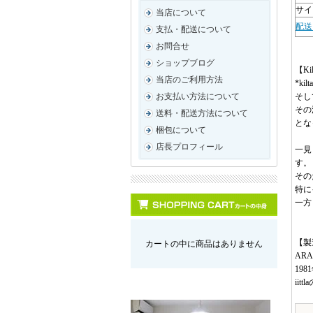
サイズ
当店について
配送
支払・配送について
お問合せ
ショップブログ
【K
当店のご利用方法
*k
そし
お支払い方法について
その
送料・配送方法について
とな
梱包について
店長プロフィール
一見
す。
その
特に
一方
【製
カートの中に商品はありません
AR
19
ii