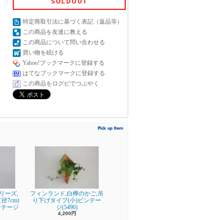
SOLDOUT
特定商取引法に基づく表記（返品等）
この商品を友達に教える
この商品について問い合わせる
買い物を続ける
Yahoo!ブックマークに登録する
はてなブックマークに登録する
この商品をログピでつぶやく
シリーズ,
フィンランド,白樺のかご,吊
7cm)
り下げタイプ(小)ビンテー
ンテージ
ジ(5490)
4,200円