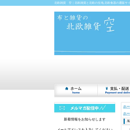
北欧雑貨 空｜北欧雑貨と北欧の生地,北欧食器の通販サ
ホー
ホー
新着情報をお知らせします
A
メールアドレスを入力してください