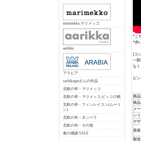
marimekko,マリメッコ
*こ
*赤
aarikka
[コ
一部
なく
アラビア
ビン
sachikoginさんの作品
北欧の布・マリメッコ
商品
北欧の布・マリメッコ,ピッコロ柄
商品
北欧の布・フィンレイスン(ムーミ
メー
ン)
シリ
北欧の布・タンペラ
デザ
北欧の布・その他
原産
春の感謝 SALE
製造