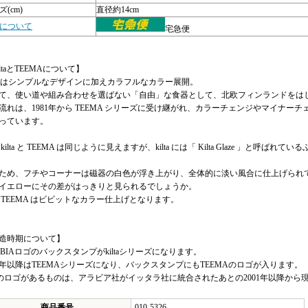
(cm)
直径約14cm
について
宅急便
iltaとTEEMAについて】
iltaはシンプルなデザインに加えカラフルなカラー展開。
て、使い道や組み合わせを選ばない「自由」な食器として、北欧フィンランドをは
流れは、1981年から TEEMA シリーズに受け継がれ、カラーチェンジやマイナ
っています。
 kilta と TEEMA は同じように見えますが、kilta には「 Kilta Glaze 」
ため、フチやコーナーは磁器の白色が浮き上がり、全体的に淡い風合に仕上げられ
イエローにその差がはっきりと見られるでしょうか。
 TEEMA はビビットなカラー仕上げとなります。
造時期について】
ABIAロゴのバックスタンプがkiltaシリーズになります。
81年以降はTEEMAシリーズになり、バックスタンプにもTEEMAのロゴが入ります。
ttlaのロゴがあるものは、アラビア社がイッタラ社に統合されたあとの2001年以降か
商品番号
010-5326