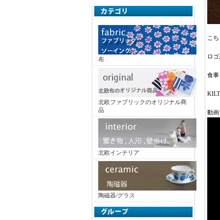
こち
ロゴ
布
食事
KI
北欧ファブリックのオリジナル商
品
動画
北欧インテリア
陶磁器/グラス