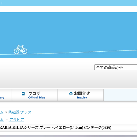
イト
ム
>
陶磁器/グラス
ム
>
アラビア
RABIA,KILTAシリーズ,プレート,イエロー(14.5cm)ビンテージ(5326)