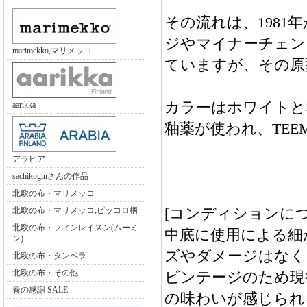
その流れは、1981
ジやマイナーチェン
marimekko,マリメッコ
ていますが、その原
カラーはホワイトとな
aarikka
釉薬が使われ、TE
アラビア
sachikoginさんの作品
北欧の布・マリメッコ
[コンディションにつ
北欧の布・マリメッコ,ピッコロ柄
北欧の布・フィンレイスン(ムーミ
中底に使用による細か
ン)
ズやダメージはなく
北欧の布・タンペラ
北欧の布・その他
ビンテージのため現
春の感謝 SALE
の味わいが感じられ