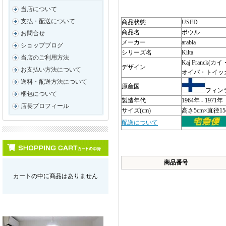
当店について
支払・配送について
商品状態
USED
商品名
ボウル
お問合せ
メーカー
arabia
ショップブログ
シリーズ名
Kilta
当店のご利用方法
Kaj Franck(
デザイン
お支払い方法について
オイバ・トイッ
送料・配送方法について
原産国
フィン
梱包について
製造年代
1964年 - 1971年
店長プロフィール
サイズ(cm)
高さ5cm×直径15
配送について
商品番号
カートの中に商品はありません