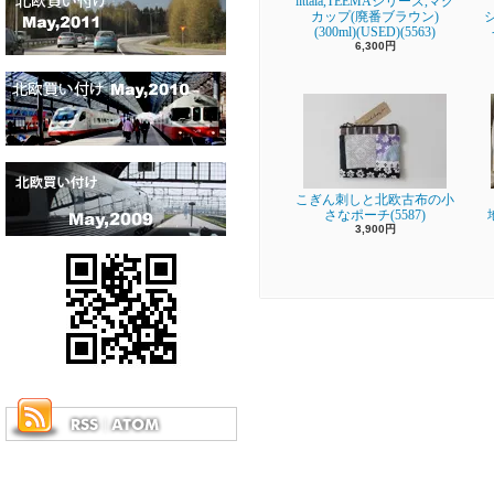
iittala,TEEMAシリーズ,マグ
カップ(廃番ブラウン)
(300ml)(USED)(5563)
6,300円
こぎん刺しと北欧古布の小
さなポーチ(5587)
3,900円