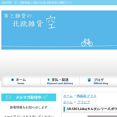
北欧雑貨 空｜北欧雑貨と北欧の生地,北欧食器の通販サイト
ホーム
>
陶磁器/グラス
ホーム
>
アラビア
新着情報をお知らせします
ARABIA,kilta(キルタ)シリーズ,ボ
メールアドレスを入力してください