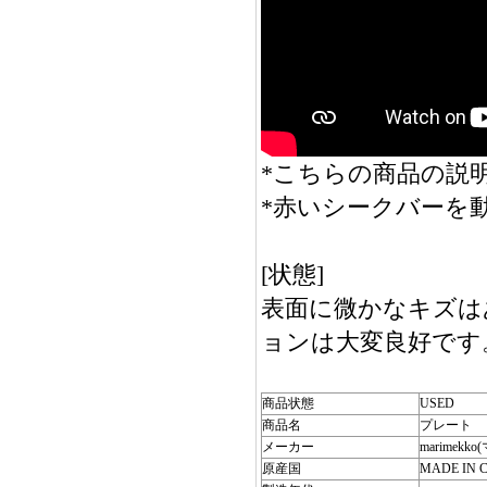
*こちらの商品の説明
*赤いシークバーを
[状態]
表面に微かなキズは
ョンは大変良好です
商品状態
USED
商品名
プレート
メーカー
marimekk
原産国
MADE IN 