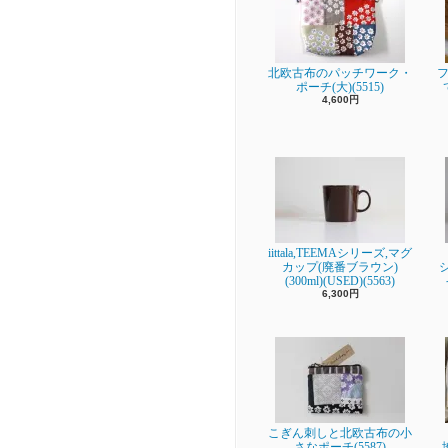
北欧古布のパッチワーク・
フ
ポーチ(大)(5515)
4,600円
iittala,TEEMAシリーズ,マグ
カップ(廃番ブラウン)
(300ml)(USED)(5563)
6,300円
こぎん刺しと北欧古布の小
さなポーチ(5587)