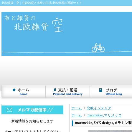
北欧雑貨 空｜北欧雑貨と北欧の生地,北欧食器の通販サイト
ホーム
>
北欧インテリア
ホーム
>
marimekko,マリメッコ
新着情報をお知らせします
marimekko,ZAK designs,メラミン
メールアドレスを入力してください