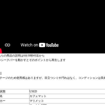
ちらの商品の説明は6分30秒付近から
いシークバーを動かすとそのポイントから再生します
]
テージのため使用感はありますが、目立つシミや汚れはなく、コンディションは良
状態
USED
名
カフェマット
カー
マリメッコ