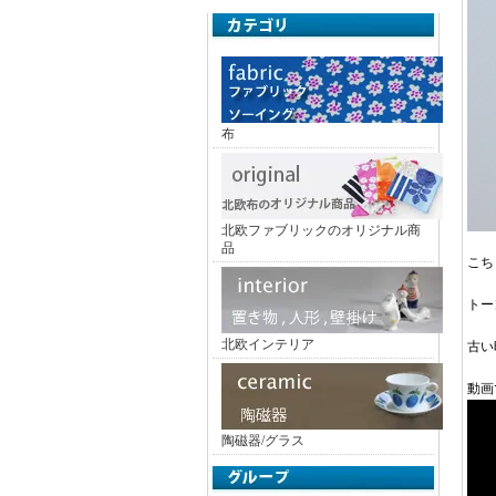
布
北欧ファブリックのオリジナル商
品
こち
トー
北欧インテリア
古い
動画
陶磁器/グラス