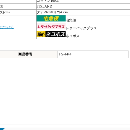
コットン100%
国
FINLAND
(cm)
タテ29cm×ヨコ43cm
宅急便
について
レターパックプラス
ネコポス
商品番号
FS-4444