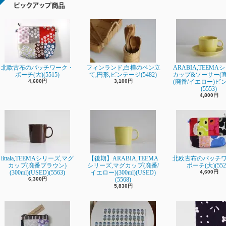
北欧古布のパッチワーク・
フィンランド,白樺のペン立
ARABIA,TEEMA
ポーチ(大)(5515)
て,円形,ビンテージ(5482)
カップ&ソーサー(直径
4,600円
3,100円
(廃番/イエロー)ビ
(5553)
4,800円
iittala,TEEMAシリーズ,マグ
【後期】ARABIA,TEEMA
北欧古布のパッチ
カップ(廃番ブラウン)
シリーズ,マグカップ(廃番/
ポーチ(大)(552
(300ml)(USED)(5563)
イエロー)(300ml)(USED)
4,600円
6,300円
(5568)
5,830円