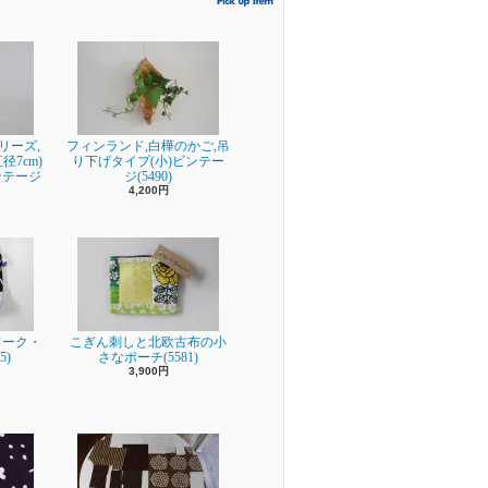
シリーズ,
フィンランド,白樺のかご,吊
7cm)
り下げタイプ(小)ビンテー
ンテージ
ジ(5490)
4,200円
ワーク・
こぎん刺しと北欧古布の小
5)
さなポーチ(5581)
3,900円