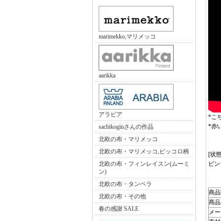
marimekko,マリメッコ
aarikka
アラビア
*こ
*赤
sachikoginさんの作品
北欧の布・マリメッコ
北欧の布・マリメッコ,ピッコロ柄
[状態
ビン
北欧の布・フィンレイスン(ムーミ
ン)
北欧の布・タンペラ
商品
北欧の布・その他
商品
春の感謝 SALE
メー