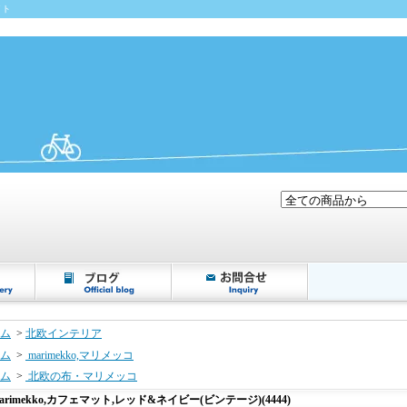
イト
ム
>
北欧インテリア
ム
>
marimekko,マリメッコ
ム
>
北欧の布・マリメッコ
arimekko,カフェマット,レッド&ネイビー(ビンテージ)(4444)