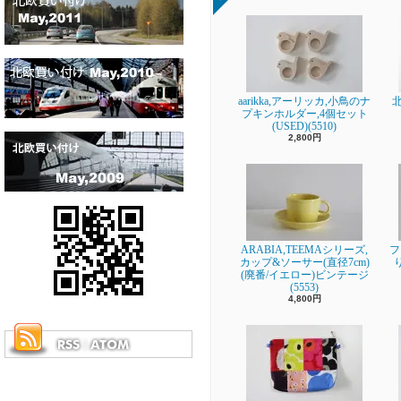
aarikka,アーリッカ,小鳥のナ
プキンホルダー,4個セット
(USED)(5510)
2,800円
ARABIA,TEEMAシリーズ,
フ
カップ&ソーサー(直径7cm)
(廃番/イエロー)ビンテージ
(5553)
4,800円