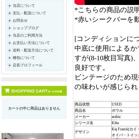
当店について
*こちらの商品の説明
支払・配送について
*赤いシークバーを
お問合せ
ショップブログ
当店のご利用方法
[コンディションにつ
お支払い方法について
中底に使用によるか
送料・配送方法について
すが(8-10枚目写
梱包について
店長プロフィール
良好です。
ビンテージのため現
の味わいが感じられ
商品状態
USED
カートの中に商品はありません
商品名
ボウル
メーカー
arabia
シリーズ名
Kilta
Kaj Franck(
デザイン
オイバ・トイッ