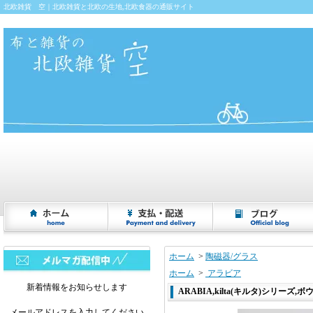
北欧雑貨 空｜北欧雑貨と北欧の生地,北欧食器の通販サイト
ホーム
>
陶磁器/グラス
ホーム
>
アラビア
新着情報をお知らせします
ARABIA,kilta(キルタ)シリーズ,
メールアドレスを入力してください