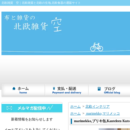
北欧雑貨 空｜北欧雑貨と北欧の生地,北欧食器の通販サイト
ホーム
>
北欧インテリア
ホーム
>
marimekko,マリメッコ
新着情報をお知らせします
marimekko,ブリキ缶,Kanteleen Ku
メールアドレスを入力してください