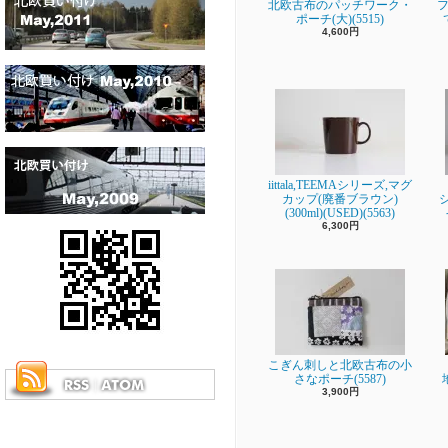
北欧古布のパッチワーク・
フ
ポーチ(大)(5515)
4,600円
iittala,TEEMAシリーズ,マグ
カップ(廃番ブラウン)
(300ml)(USED)(5563)
6,300円
こぎん刺しと北欧古布の小
さなポーチ(5587)
3,900円