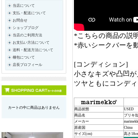
当店について
支払・配送について
お問合せ
ショップブログ
*こちらの商品の説明
当店のご利用方法
お支払い方法について
*赤いシークバーを
送料・配送方法について
梱包について
[コンディション]
店長プロフィール
小さなキズや凸凹が
ツヤともにコンディ
カートの中に商品はありません
商品状態
USED
商品名
ブリキ
メーカー
marimek
原産国
China
サイズ(cm)
高さ18c