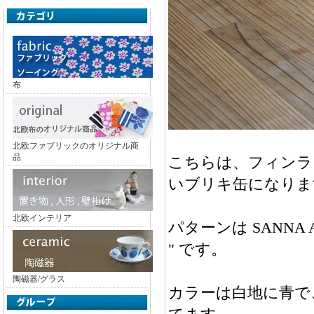
布
北欧ファブリックのオリジナル商
品
こちらは、フィンラン
いブリキ缶になりま
北欧インテリア
パターンは SANNA AN
" です。
陶磁器/グラス
カラーは白地に青で