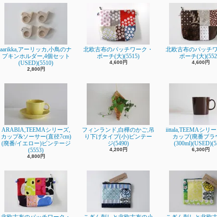
aarikka,アーリッカ,小鳥のナ
北欧古布のパッチワーク・
北欧古布のパッチ
プキンホルダー,4個セット
ポーチ(大)(5515)
ポーチ(大)(552
(USED)(5510)
4,600円
4,600円
2,800円
ARABIA,TEEMAシリーズ,
フィンランド,白樺のかご,吊
iittala,TEEMAシ
カップ&ソーサー(直径7cm)
り下げタイプ(小)ビンテー
カップ(廃番ブラ
(廃番/イエロー)ビンテージ
ジ(5490)
(300ml)(USED)(5
(5553)
4,200円
6,300円
4,800円
北欧古布のパッチワーク・
こぎん刺しと北欧古布の小
こぎん刺しと北欧