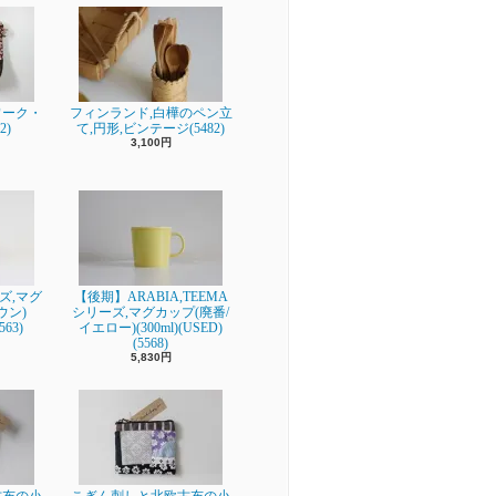
ワーク・
フィンランド,白樺のペン立
2)
て,円形,ビンテージ(5482)
3,100円
リーズ,マグ
【後期】ARABIA,TEEMA
ウン)
シリーズ,マグカップ(廃番/
563)
イエロー)(300ml)(USED)
(5568)
5,830円
古布の小
こぎん刺しと北欧古布の小