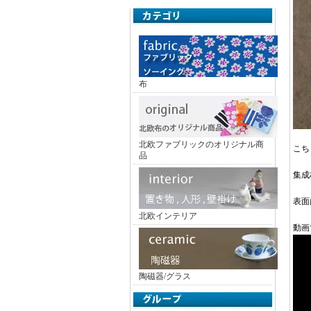
布
北欧ファブリックのオリジナル商
こち
品
集成
表面
北欧インテリア
動画
陶磁器/グラス