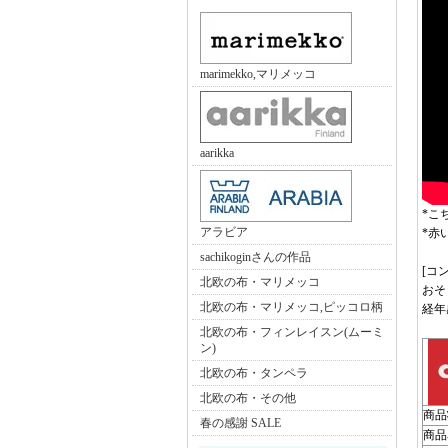
marimekko,マリメッコ
aarikka
*こ
アラビア
*赤
sachikoginさんの作品
[コ
北欧の布・マリメッコ
おそ
北欧の布・マリメッコ,ピッコロ柄
経年
北欧の布・フィンレイスン(ムーミ
ン)
北欧の布・タンペラ
北欧の布・その他
商品
春の感謝 SALE
商品