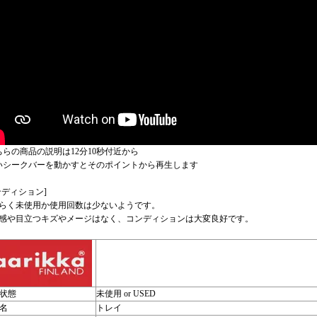
ちらの商品の説明は12分10秒付近から
いシークバーを動かすとそのポイントから再生します
ンディション]
らく未使用か使用回数は少ないようです。
感や目立つキズやメージはなく、コンディションは大変良好です。
状態
未使用 or USED
名
トレイ