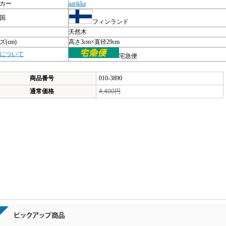
カー
aarikka
国
フィンランド
天然木
(cm)
高さ3cm×直径29cm
について
宅急便
商品番号
010-3890
通常価格
4,400円