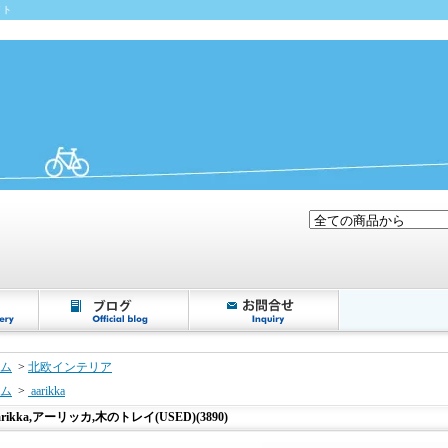
イト
ム
>
北欧インテリア
ム
>
aarikka
arikka,アーリッカ,木のトレイ(USED)(3890)