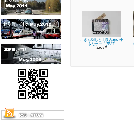
こぎん刺しと北欧古布の小
さなポーチ(5587)
3,900円