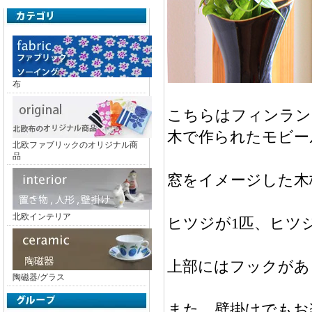
布
こちらはフィンランド
木で作られたモビー
北欧ファブリックのオリジナル商
品
窓をイメージした木
北欧インテリア
ヒツジが1匹、ヒツ
上部にはフックがあ
陶磁器/グラス
また、壁掛けでもお