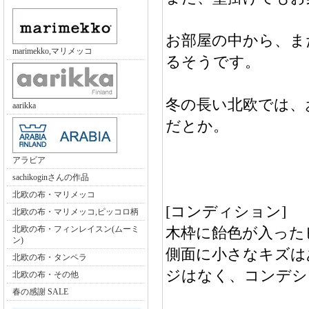
お部屋の中から、ま
marimekko,マリメッコ
るそうです。
冬の長い北欧では、
aarikka
だとか。
アラビア
sachikoginさんの作品
北欧の布・マリメッコ
[コンディション]
北欧の布・マリメッコ,ピッコロ柄
北欧の布・フィンレイスン(ムーミ
木枠に飴色が入った
ン)
側面に小さなキズは
北欧の布・タンペラ
ジはなく、コンデシ
北欧の布・その他
春の感謝 SALE