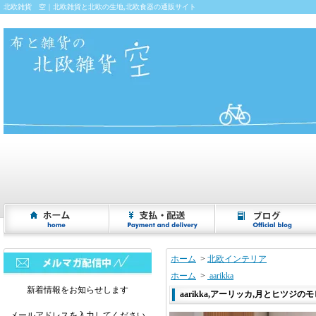
北欧雑貨 空｜北欧雑貨と北欧の生地,北欧食器の通販サイト
ホーム
>
北欧インテリア
ホーム
>
aarikka
新着情報をお知らせします
aarikka,アーリッカ,月とヒツジのモ
メールアドレスを入力してください