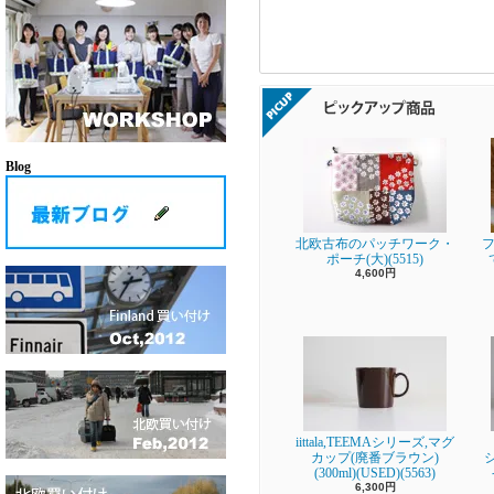
Blog
北欧古布のパッチワーク・
フ
ポーチ(大)(5515)
4,600円
iittala,TEEMAシリーズ,マグ
カップ(廃番ブラウン)
(300ml)(USED)(5563)
6,300円