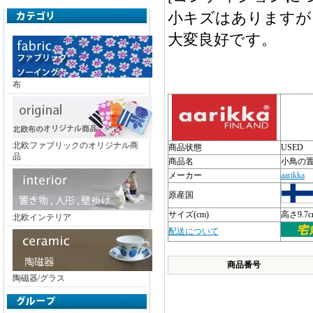
小キズはありますが
大変良好です。
布
北欧ファブリックのオリジナル商
商品状態
USED
品
商品名
小鳥の
メーカー
aarikka
原産国
サイズ(cm)
高さ9.7
北欧インテリア
配送について
商品番号
陶磁器/グラス