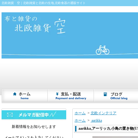
北欧雑貨 空｜北欧雑貨と北欧の生地,北欧食器の通販サイト
ホーム
>
北欧インテリア
ホーム
>
aarikka
新着情報をお知らせします
aarikka,アーリッカ,小鳥の置き物(USE
メールアドレスを入力してください