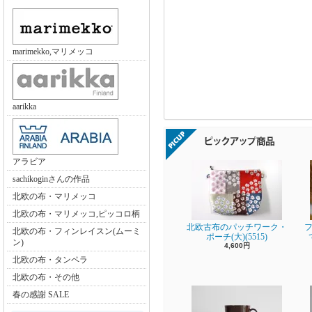
marimekko,マリメッコ
aarikka
アラビア
sachikoginさんの作品
北欧の布・マリメッコ
北欧の布・マリメッコ,ピッコロ柄
北欧古布のパッチワーク・
フ
北欧の布・フィンレイスン(ムーミ
ポーチ(大)(5515)
ン)
4,600円
北欧の布・タンペラ
北欧の布・その他
春の感謝 SALE