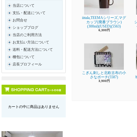
当店について
支払・配送について
iittala,TEEMAシリーズ,マグ
お問合せ
カップ(廃番ブラウン)
(300ml)(USED)(5563)
ショップブログ
6,300円
当店のご利用方法
お支払い方法について
送料・配送方法について
梱包について
店長プロフィール
こぎん刺しと北欧古布の小
さなポーチ(5587)
3,900円
カートの中に商品はありません