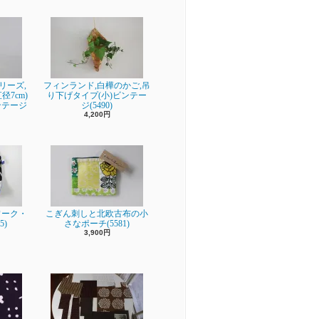
シリーズ,
フィンランド,白樺のかご,吊
7cm)
り下げタイプ(小)ビンテー
ンテージ
ジ(5490)
4,200円
ワーク・
こぎん刺しと北欧古布の小
5)
さなポーチ(5581)
3,900円