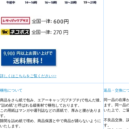
詳しくはこちらをご覧ください>>
梱包について
返品・交換に
同一品の在庫
商品をさら紙で包み、エアーキャップ(プチプチ)で包んだ後、
ます。同一品
"詰め紙"と呼ばれる緩衝材で梱包しております。
いた上で、ご
この用紙はマンガや週刊誌などの原紙で、厚みと腰がありま
す。
不良品交換、
隙間を詰め紙で埋め、商品保護と中で商品が踊らないように
す。
いたします。