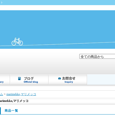
イト
ム
>
marimekko,マリメッコ
arimekko,マリメッコ
商品一覧