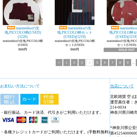
marimekkoの生
marimekkoの生
marimekk
地,PICCOLO柄(USED)
地,PICCOLO柄セット
地,PICCOLO柄
(5220)
(USED)(5219)
(USED)(5218
marimekkoの生地,PICCOLO柄
marimekkoの生地,PICCOLO柄
marimekkoの生地,PI
(USED)
セット(USED)
セット(USED)
500円
500円
SOLD OUT
<
1
2
3
4
5
6
7
8
9
...
お支払い方法について
当店について
北欧雑貨 空 (
運営責任者：
214-0034
・銀行振込、カード決済、代引きがご利用いただけます。
神奈川県川崎市多摩
*神奈川県公
・各種クレジットカードがご利用いただけます。(手数料無料)
第4525400060