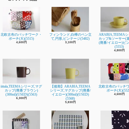
北欧古布のパッチワーク・
フィンランド,白樺のペン立
ARABIA,TEEMA
ポーチ(大)(5515)
て,円形,ビンテージ(5482)
カップ&ソーサー(直径
4,600円
3,100円
(廃番/イエロー)ビ
(5553)
4,800円
iittala,TEEMAシリーズ,マグ
【後期】ARABIA,TEEMA
北欧古布のパッチ
カップ(廃番ブラウン)
シリーズ,マグカップ(廃番/
ポーチ(大)(552
(300ml)(USED)(5563)
イエロー)(300ml)(USED)
4,600円
6,300円
(5568)
5,830円