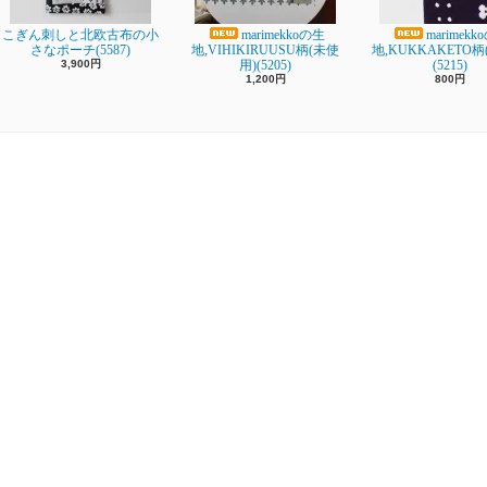
こぎん刺しと北欧古布の小
marimekkoの生
marimekk
さなポーチ(5587)
地,VIHIKIRUUSU柄(未使
地,KUKKAKETO柄(
3,900円
用)(5205)
(5215)
1,200円
800円