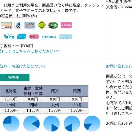
*食品衛生責任
・代引きご利用の場合、商品受け取り時に現金、クレジット
東食養231368
カード、電子マネーでのお支払いが可能です。
(宅急便ご利用時のみ)
手数料：一律330円
詳しくはこちらをご覧ください>>>
送料・お届け方法について
お問い合わせ
商品状態は、
すが、ご不明
い合わせくだ
東北・北陸
北海道
関東
関西
尚、お問い合
信越・中部
せん。
1,370円
930円
930円
930円
お電話での対
中国
四国
九州
沖縄
も一緒にご明
1,150円
1,150円
1,370円
1,370円
折り返しこち
お問い合わせ