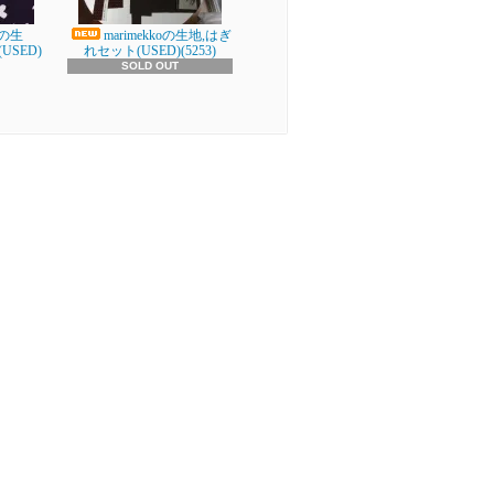
oの生
marimekkoの生地,はぎ
USED)
れセット(USED)(5253)
SOLD OUT