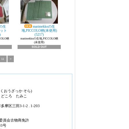
oの生
marimekkoの生
セット
地,PICCOLO柄(未使用)
)
(5217)
CCOLO柄
marimekkoの生地,PICCOLO柄
(未使用)
SOLD OUT
11
>
ほくおうざっか そら)
きどころ たみこ
区三田3-1-2 . 1-203
安委員会古物商免許
03号