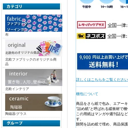
布
北欧ファブリックのオリジナル商
品
詳しくはこちらをご覧ください
北欧インテリア
梱包について
商品をさら紙で包み、エアーキ
"詰め紙"と呼ばれる緩衝材で
陶磁器/グラス
この用紙はマンガや週刊誌など
す。
隙間を詰め紙で埋め、商品保護