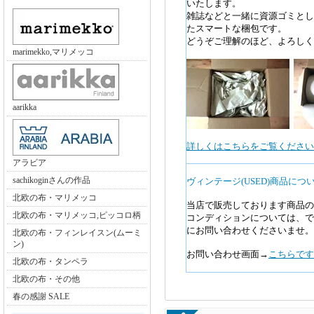
いたします。
雑誌などと一緒に資源ゴミとし
たスマートな梱包です。
どうぞご理解のほど、よろしく
marimekko,マリメッコ
aarikka
詳しくはこちらをご覧ください>
アラビア
sachikoginさんの作品
ヴィンテージ(USED)商品につ
北欧の布・マリメッコ
当店で販売しております商品の
北欧の布・マリメッコ,ピッコロ柄
コンディションについては、で
にお問い合わせくださいませ。
北欧の布・フィンレイスン(ムーミ
ン)
お問い合わせ画面→
こちらです
北欧の布・タンペラ
北欧の布・その他
春の感謝 SALE