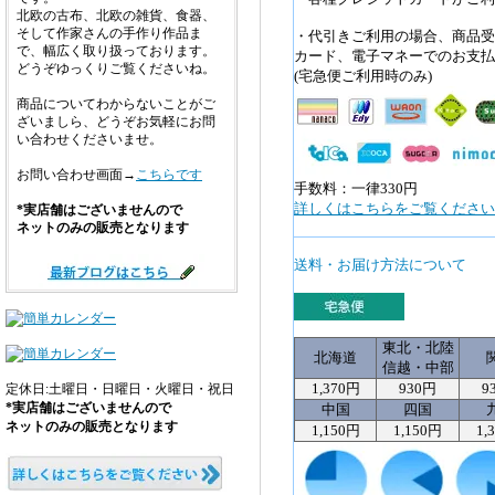
北欧の古布、北欧の雑貨、食器、
そして作家さんの手作り作品ま
・代引きご利用の場合、商品受
で、幅広く取り扱っております。
カード、電子マネーでのお支払
どうぞゆっくりご覧くださいね。
(宅急便ご利用時のみ)
商品についてわからないことがご
ざいましら、どうぞお気軽にお問
い合わせくださいませ。
お問い合わせ画面→
こちらです
手数料：一律330円
詳しくはこちらをご覧ください>
*実店舗はございませんので
ネットのみの販売となります
送料・お届け方法について
東北・北陸
北海道
信越・中部
1,370円
930円
9
定休日:土曜日・日曜日・火曜日・祝日
*実店舗はございませんので
中国
四国
ネットのみの販売となります
1,150円
1,150円
1,