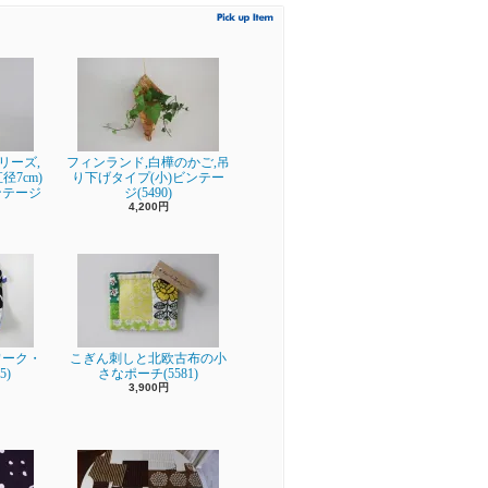
シリーズ,
フィンランド,白樺のかご,吊
7cm)
り下げタイプ(小)ビンテー
ンテージ
ジ(5490)
4,200円
ワーク・
こぎん刺しと北欧古布の小
5)
さなポーチ(5581)
3,900円