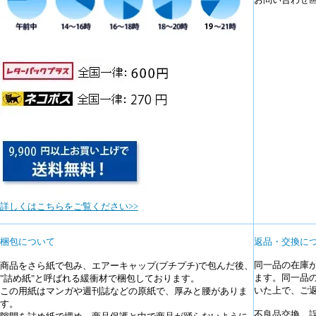
詳しくはこちらをご覧ください>>
梱包について
返品・交換に
同一品の在庫
商品をさら紙で包み、エアーキャップ(プチプチ)で包んだ後、
ます。同一品
"詰め紙"と呼ばれる緩衝材で梱包しております。
いた上で、ご
この用紙はマンガや週刊誌などの原紙で、厚みと腰がありま
す。
不良品交換、