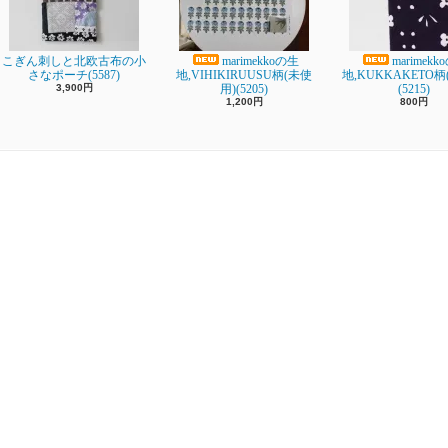
こぎん刺しと北欧古布の小
marimekkoの生
marimekk
さなポーチ(5587)
地,VIHIKIRUUSU柄(未使
地,KUKKAKETO柄(
3,900円
用)(5205)
(5215)
1,200円
800円