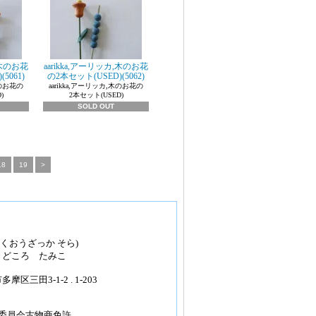
,木のお花
aarikka,アーリッカ,木のお花
5061)
の2本セット(USED)(5062)
木のお花の
aarikka,アーリッカ,木のお花の
)
2本セット(USED)
SOLD OUT
18
19
>
ほくおうざっか そら)
きどころ たみこ
区三田3-1-2 . 1-203
安委員会古物商免許