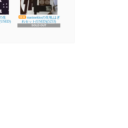
oの生
marimekkoの生地,はぎ
USED)
れセット(USED)(5253)
SOLD OUT