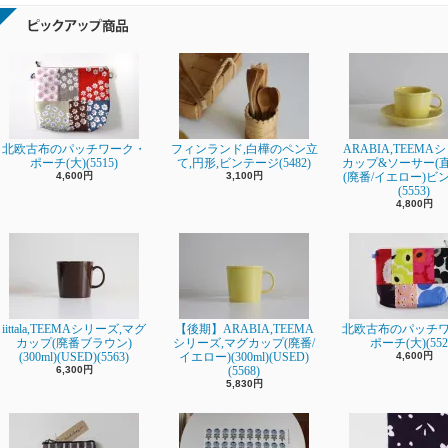
北欧古布のパッチワーク・
フィンランド,白樺のペン立
ARABIA,TEEMA
ポーチ(大)(5515)
て,円形,ビンテージ(5482)
カップ&ソーサー(直径
4,600円
3,100円
(廃番/イエロー)ビ
(5553)
4,800円
iittala,TEEMAシリーズ,マグ
【後期】ARABIA,TEEMA
北欧古布のパッチ
カップ(廃番ブラウン)
シリーズ,マグカップ(廃番/
ポーチ(大)(552
(300ml)(USED)(5563)
イエロー)(300ml)(USED)
4,600円
6,300円
(5568)
5,830円