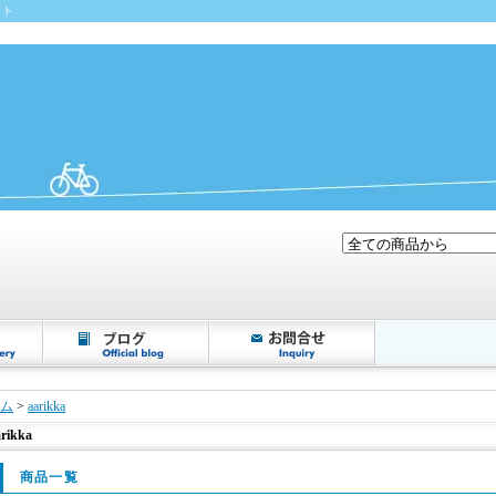
イト
ム
>
aarikka
arikka
商品一覧