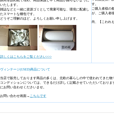
隙間を詰め紙で埋め、商品保護と中で商品が踊らないように
す。
いたします。
ご購入者様の
雑誌などと一緒に資源ゴミとして廃棄可能な、環境に配慮し
が、ご購入者
たスマートな梱包です。
どうぞご理解のほど、よろしくお願い申し上げます。
尚、【こわれ
詳しくはこちらをご覧ください>>>
ヴィンテージ(USED)商品について
当店で販売しております商品の多くは、北欧の暮らしの中で使われてきた物
コンディションについては、できるだけ詳しく記載させていただいておりま
にお問い合わせくださいませ。
お問い合わせ画面→
こちらです