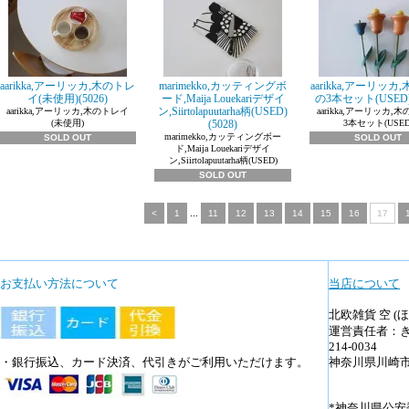
aarikka,アーリッカ,木のトレ
marimekko,カッティングボ
aarikka,アーリッカ
イ(未使用)(5026)
ード,Maija Louekariデザイ
の3本セット(USED)(
ン,Siirtolapuutarha柄(USED)
aarikka,アーリッカ,木のトレイ
aarikka,アーリッカ,
(未使用)
(5028)
3本セット(USED
marimekko,カッティングボー
SOLD OUT
SOLD OUT
ド,Maija Louekariデザイ
ン,Siirtolapuutarha柄(USED)
SOLD OUT
<
1
...
11
12
13
14
15
16
17
お支払い方法について
当店について
北欧雑貨 空 (
運営責任者：
214-0034
・銀行振込、カード決済、代引きがご利用いただけます。
神奈川県川崎市多摩
*神奈川県公