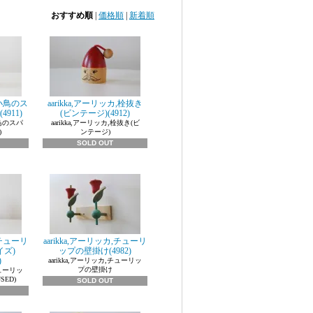
おすすめ順
|
価格順
|
新着順
,小鳥のス
aarikka,アーリッカ,栓抜き
4911)
(ビンテージ)(4912)
小鳥のスパ
aarikka,アーリッカ,栓抜き(ビ
)
ンテージ)
SOLD OUT
,チューリ
aarikka,アーリッカ,チューリ
イズ)
ップの壁掛け(4982)
)
aarikka,アーリッカ,チューリッ
プの壁掛け
チューリッ
SED)
SOLD OUT