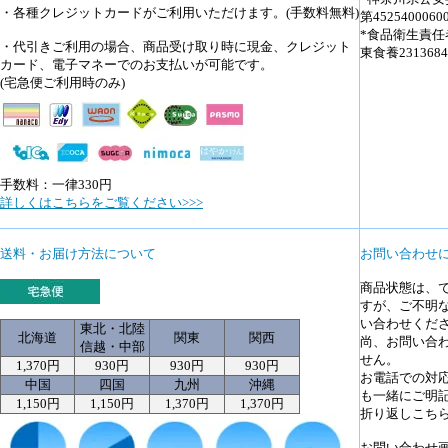
・各種クレジットカードがご利用いただけます。(手数料無料)
第4525400060
*食品衛生責任
・代引きご利用の場合、商品受け取り時に現金、クレジット
東食養231368
カード、電子マネーでのお支払いが可能です。
(宅急便ご利用時のみ)
手数料：一律330円
詳しくはこちらをご覧ください>>>
送料・お届け方法について
お問い合わせ
商品状態は、
すが、ご不明
い合わせくだ
東北・北陸
北海道
関東
関西
尚、お問い合
信越・中部
せん。
1,370円
930円
930円
930円
お電話での対
中国
四国
九州
沖縄
も一緒にご明
1,150円
1,150円
1,370円
1,370円
折り返しこち
お問い合わせ