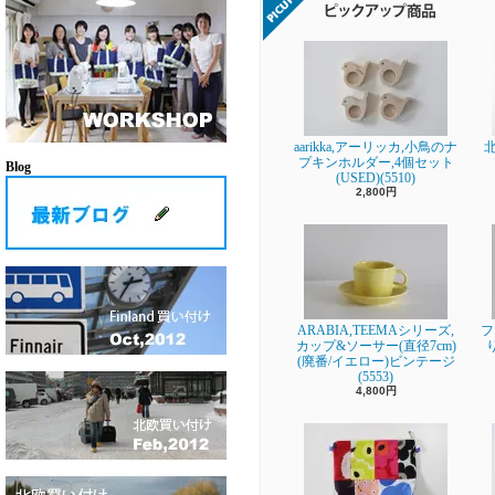
aarikka,アーリッカ,小鳥のナ
プキンホルダー,4個セット
Blog
(USED)(5510)
2,800円
ARABIA,TEEMAシリーズ,
フ
カップ&ソーサー(直径7cm)
(廃番/イエロー)ビンテージ
(5553)
4,800円