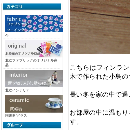
布
北欧ファブリックのオリジナル商
品
こちらはフィンランド
木で作られた小鳥の
北欧インテリア
長い冬を家の中で過
お部屋の中に温もり
陶磁器/グラス
す。