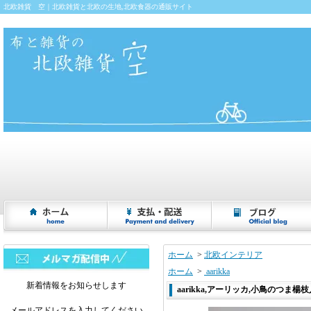
北欧雑貨 空｜北欧雑貨と北欧の生地,北欧食器の通販サイト
ホーム
>
北欧インテリア
ホーム
>
aarikka
新着情報をお知らせします
aarikka,アーリッカ,小鳥のつま楊枝入れ
メールアドレスを入力してください