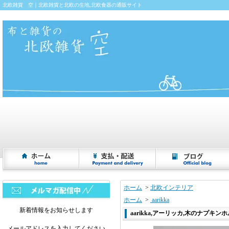
北欧雑貨 空｜北欧雑貨と北欧の生地,北欧食器の通販サイト
ホーム
>
北欧インテリア
ホーム
>
aarikka
新着情報をお知らせします
aarikka,アーリッカ,木のナプキンホル
メールアドレスを入力してください