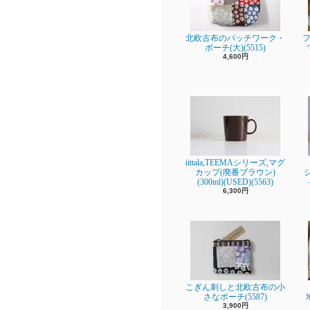
北欧古布のパッチワーク・
フ
ポーチ(大)(5515)
4,600円
iittala,TEEMAシリーズ,マグ
カップ(廃番ブラウン)
(300ml)(USED)(5563)
6,300円
こぎん刺しと北欧古布の小
さなポーチ(5587)
3,900円