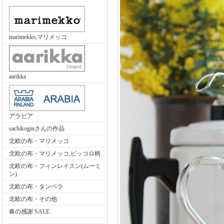
marimekko,マリメッコ
aarikka
アラビア
sachikoginさんの作品
北欧の布・マリメッコ
北欧の布・マリメッコ,ピッコロ柄
北欧の布・フィンレイスン(ムーミ
ン)
北欧の布・タンペラ
北欧の布・その他
春の感謝 SALE