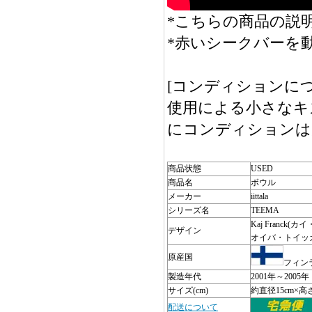
*こちらの商品の説明
*赤いシークバーを
[コンディションにつ
使用による小さなキ
にコンディションは
商品状態
USED
商品名
ボウル
メーカー
iittala
シリーズ名
TEEMA
Kaj Franck(
デザイン
オイバ・トイッ
原産国
フィン
製造年代
2001年～2005年
サイズ(cm)
約直径15cm×高さ
配送について