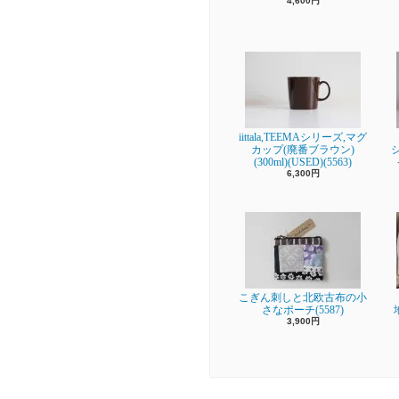
4,600円
iittala,TEEMAシリーズ,マグ
カップ(廃番ブラウン)
(300ml)(USED)(5563)
6,300円
こぎん刺しと北欧古布の小
さなポーチ(5587)
3,900円