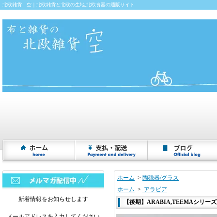
北欧雑貨 空｜北欧雑貨と北欧の生地,北欧食器の通販サイト
ホーム
>
陶磁器/グラス
ホーム
>
アラビア
新着情報をお知らせします
【後期】ARABIA,TEEMAシリーズ,
メールアドレスを入力してください