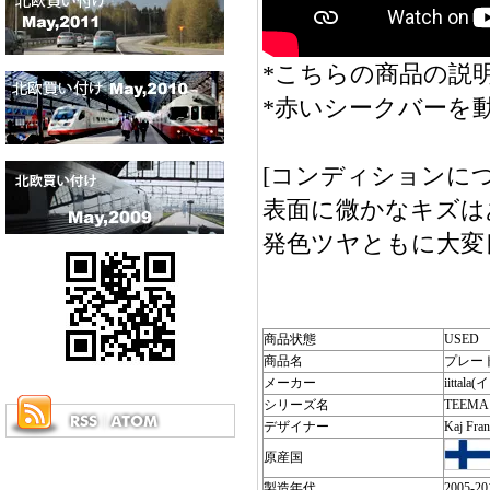
*こちらの商品の説明
*赤いシークバーを
[コンディションにつ
表面に微かなキズは
発色ツヤともに大変
商品状態
USED
商品名
プレー
メーカー
iittal
シリーズ名
TEEMA
デザイナー
Kaj F
原産国
製造年代
2005-2