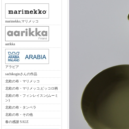
marimekko,マリメッコ
aarikka
アラビア
sachikoginさんの作品
北欧の布・マリメッコ
北欧の布・マリメッコ,ピッコロ柄
北欧の布・フィンレイスン(ムーミ
ン)
北欧の布・タンペラ
北欧の布・その他
春の感謝 SALE