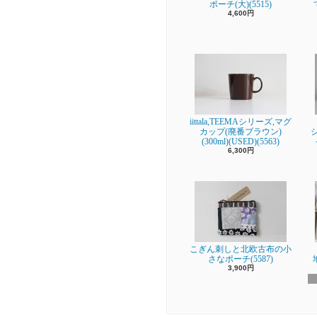
ポーチ(大)(5515)
4,600円
iittala,TEEMAシリーズ,マグ
カップ(廃番ブラウン)
(300ml)(USED)(5563)
6,300円
こぎん刺しと北欧古布の小
さなポーチ(5587)
3,900円