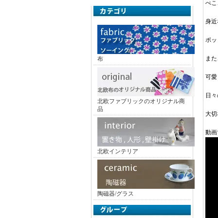
べこ
身近
ポッ
また
布
可愛
日々
北欧ファブリックのオリジナル商
品
大切
動画
北欧インテリア
陶磁器/グラス