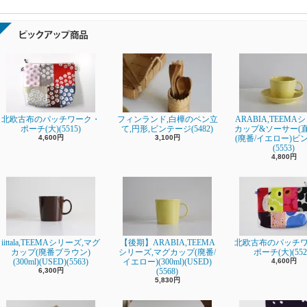
北欧古布のパッチワーク・
フィンランド,白樺のペン立
ARABIA,TEEMA
ポーチ(大)(5515)
て,円形,ビンテージ(5482)
カップ&ソーサー(直径
4,600円
3,100円
(廃番/イエロー)ビ
(5553)
4,800円
iittala,TEEMAシリーズ,マグ
【後期】ARABIA,TEEMA
北欧古布のパッチ
カップ(廃番ブラウン)
シリーズ,マグカップ(廃番/
ポーチ(大)(552
(300ml)(USED)(5563)
イエロー)(300ml)(USED)
4,600円
6,300円
(5568)
5,830円