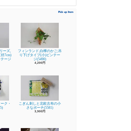
シリーズ,
フィンランド,白樺のかご,吊
7cm)
り下げタイプ(小)ビンテー
ンテージ
ジ(5490)
4,200円
ワーク・
こぎん刺しと北欧古布の小
5)
さなポーチ(5581)
3,900円