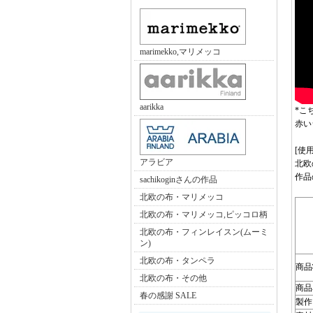
marimekko,マリメッコ
aarikka
*こ
赤い
[使
アラビア
北欧
作品
sachikoginさんの作品
北欧の布・マリメッコ
北欧の布・マリメッコ,ピッコロ柄
北欧の布・フィンレイスン(ムーミ
ン)
北欧の布・タンペラ
商品
北欧の布・その他
商品
春の感謝 SALE
製作