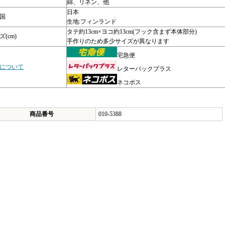
綿、リネン、他
日本
国
生地:フィンランド
タテ約13cm×ヨコ約13cm(フック含まず本体部分)
(cm)
手作りのため多少サイズが異なります
宅急便
について
レターパックプラス
ネコポス
商品番号
010-5388