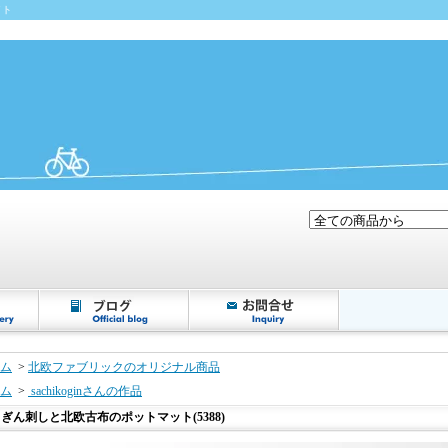
イト
ム
>
北欧ファブリックのオリジナル商品
ム
>
sachikoginさんの作品
ぎん刺しと北欧古布のポットマット(5388)