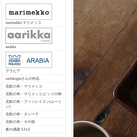
marimekko,マリメッコ
aarikka
アラビア
sachikoginさんの作品
北欧の布・マリメッコ
北欧の布・マリメッコ,ピッコロ柄
北欧の布・フィンレイスン(ムーミ
ン)
北欧の布・タンペラ
北欧の布・その他
春の感謝 SALE