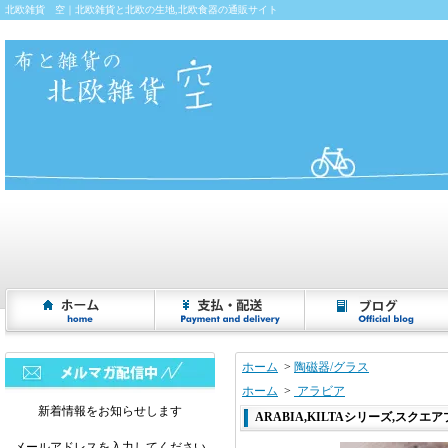
北欧雑貨 空｜北欧雑貨と北欧の生地,北欧食器の通販サイト
ホーム
>
陶磁器/グラス
ホーム
>
アラビア
新着情報をお知らせします
ARABIA,KILTAシリーズ,スクエアプ
メールアドレスを入力してください