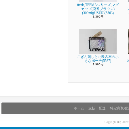
iittala,TEEMAシリーズ,マグ
カップ(廃番ブラウン)
(300ml)(USED)(5563)
6,300円
こぎん刺しと北欧古布の小
さなポーチ(5587)
3,900円
ホーム
支払・配送
特定商取引
Copyright (C) 200