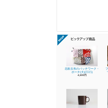
北欧古布のパッチワーク・
フ
ポーチ(大)(5515)
4,600円