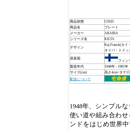
商品状態
USED
商品名
プレート
メーカー
ARABIA
シリーズ名
KILTA
Kaj Franck(
デザイン
オイバ・トイッ
原産国
フィン
製造年代
1948年 - 1981年
サイズ(cm)
高さ4cm×タテ13.
配送について
1948年、シンプル
使い道や組み合わせ
ンドをはじめ世界中