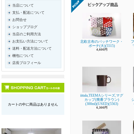
当店について
支払・配送について
お問合せ
ショップブログ
当店のご利用方法
お支払い方法について
北欧古布のパッチワーク・
フ
ポーチ(大)(5515)
送料・配送方法について
4,600円
梱包について
店長プロフィール
iittala,TEEMAシリーズ,マグ
カップ(廃番ブラウン)
(300ml)(USED)(5563)
カートの中に商品はありません
6,300円