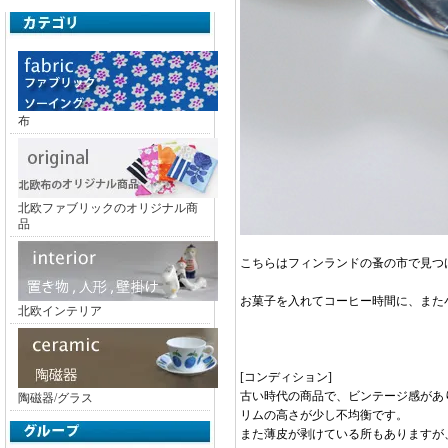
布
北欧ファブリックのオリジナル商
品
こちらはフィンランドの蚤の市で見つ
お菓子を入れてコーヒー時間に、また
北欧インテリア
[コンディション]
古い時代の商品で、ビンテージ感があ
陶磁器/グラス
リムの高さが少し不均衡です。
また薄皮が剥けている所もありますが