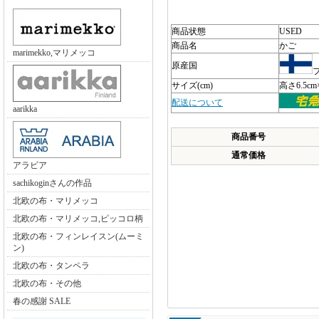
商品状態
USED
商品名
かご
marimekko,マリメッコ
原産国
サイズ(cm)
高さ6.5cm
配送について
aarikka
商品番号
通常価格
アラビア
sachikoginさんの作品
北欧の布・マリメッコ
北欧の布・マリメッコ,ピッコロ柄
北欧の布・フィンレイスン(ムーミ
ン)
北欧の布・タンペラ
北欧の布・その他
春の感謝 SALE