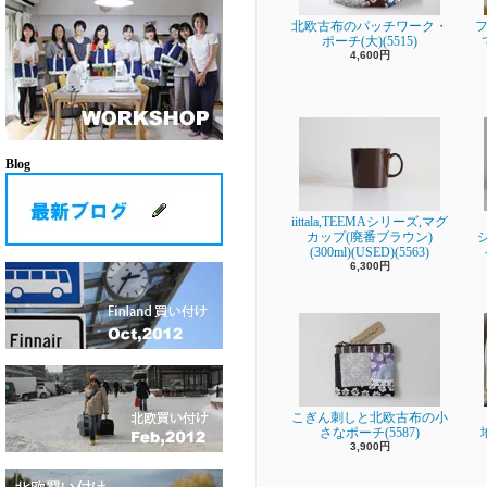
北欧古布のパッチワーク・
フ
ポーチ(大)(5515)
4,600円
Blog
iittala,TEEMAシリーズ,マグ
カップ(廃番ブラウン)
(300ml)(USED)(5563)
6,300円
こぎん刺しと北欧古布の小
さなポーチ(5587)
3,900円