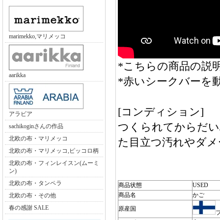
marimekko,マリメッコ
*こちらの商品の説明
aarikka
*赤いシークバーを
[コンディション]
アラビア
つくられてからだい
sachikoginさんの作品
北欧の布・マリメッコ
た目立つ汚れやダメ
北欧の布・マリメッコ,ピッコロ柄
北欧の布・フィンレイスン(ムーミ
ン)
北欧の布・タンペラ
商品状態
USED
商品名
かご
北欧の布・その他
春の感謝 SALE
原産国