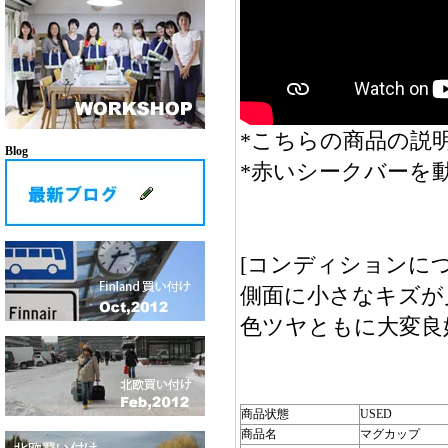
*こちらの商品の説明
Blog
*赤いシークバーを
[コンディションにつ
側面に小さなキズが
色ツヤともに大変良
商品状態
USED
商品名
マグカップ