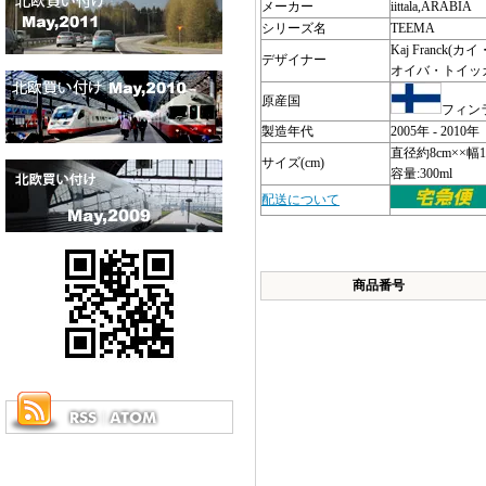
メーカー
iittala,ARABIA
シリーズ名
TEEMA
Kaj Franck(
デザイナー
オイバ・トイッ
原産国
フィン
製造年代
2005年 - 2010年
直径約8cm××幅1
サイズ(cm)
容量:300ml
配送について
商品番号