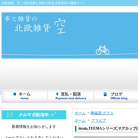
北欧雑貨 空｜北欧雑貨と北欧の生地,北欧食器の通販サイト
ホーム
>
陶磁器/グラス
ホーム
>
アラビア
新着情報をお知らせします
iittala,TEEMAシリーズ,マグカップ(廃番
メールアドレスを入力してください