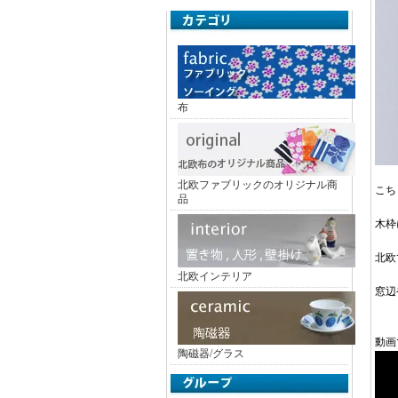
布
北欧ファブリックのオリジナル商
こち
品
木枠
北欧
北欧インテリア
窓辺
動画
陶磁器/グラス