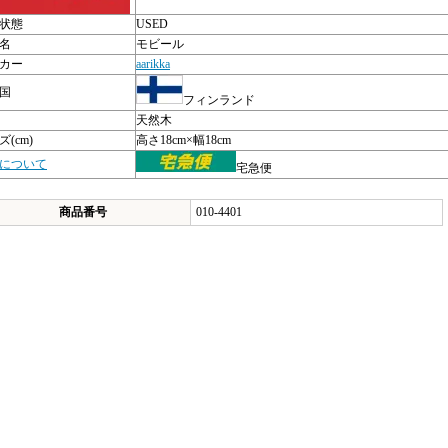
状態
USED
名
モビール
カー
aarikka
国
フィンランド
天然木
(cm)
高さ18cm×幅18cm
について
宅急便
商品番号
010-4401