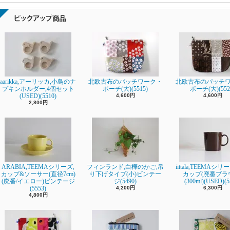
aarikka,アーリッカ,小鳥のナ
北欧古布のパッチワーク・
北欧古布のパッチ
プキンホルダー,4個セット
ポーチ(大)(5515)
ポーチ(大)(552
(USED)(5510)
4,600円
4,600円
2,800円
ARABIA,TEEMAシリーズ,
フィンランド,白樺のかご,吊
iittala,TEEMAシ
カップ&ソーサー(直径7cm)
り下げタイプ(小)ビンテー
カップ(廃番ブラ
(廃番/イエロー)ビンテージ
ジ(5490)
(300ml)(USED)(5
(5553)
4,200円
6,300円
4,800円