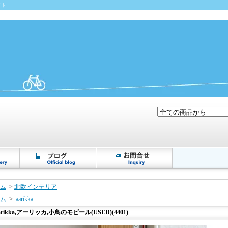
イト
ム
>
北欧インテリア
ム
>
aarikka
arikka,アーリッカ,小鳥のモビール(USED)(4401)