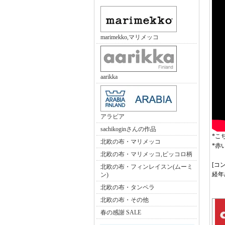
marimekko,マリメッコ
aarikka
アラビア
sachikoginさんの作品
*こ
北欧の布・マリメッコ
*赤
北欧の布・マリメッコ,ピッコロ柄
[コ
北欧の布・フィンレイスン(ムーミ
経年
ン)
北欧の布・タンペラ
北欧の布・その他
春の感謝 SALE