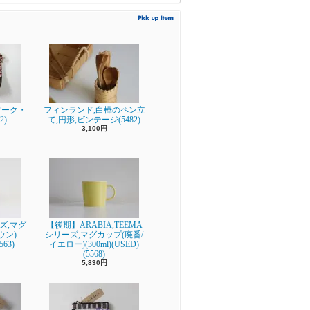
ワーク・
フィンランド,白樺のペン立
2)
て,円形,ビンテージ(5482)
3,100円
リーズ,マグ
【後期】ARABIA,TEEMA
ウン)
シリーズ,マグカップ(廃番/
563)
イエロー)(300ml)(USED)
(5568)
5,830円