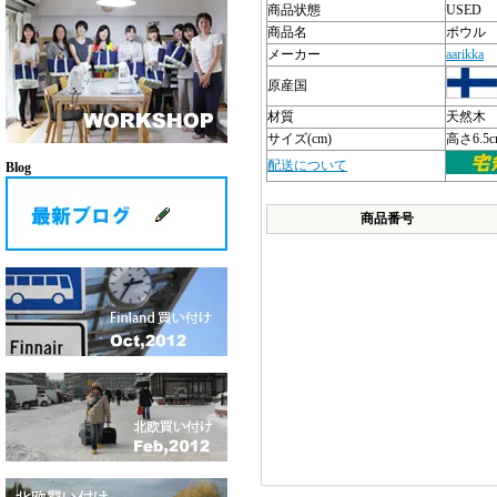
商品状態
USED
商品名
ボウル
メーカー
aarikka
原産国
材質
天然木
サイズ(cm)
高さ6.5
配送について
Blog
商品番号