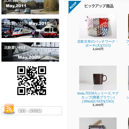
北欧古布のパッチワーク・
フ
ポーチ(大)(5515)
4,600円
iittala,TEEMAシリーズ,マグ
カップ(廃番ブラウン)
(300ml)(USED)(5563)
6,300円