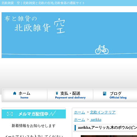
北欧雑貨 空｜北欧雑貨と北欧の生地,北欧食器の通販サイト
ホーム
>
北欧インテリア
ホーム
>
aarikka
新着情報をお知らせします
aarikka,アーリッカ,木のボウル(ビンテ
メールアドレスを入力してください