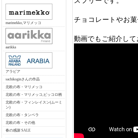
スフリーです。
チョコレートやお菓
marimekko,マリメッコ
動画でもご紹介して
aarikka
アラビア
sachikoginさんの作品
北欧の布・マリメッコ
北欧の布・マリメッコ,ピッコロ柄
北欧の布・フィンレイスン(ムーミ
ン)
北欧の布・タンペラ
北欧の布・その他
春の感謝 SALE