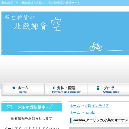
北欧雑貨 空｜北欧雑貨と北欧の生地,北欧食器の通販サイト
ホーム
>
北欧インテリア
ホーム
>
aarikka
新着情報をお知らせします
aarikka,アーリッカ,小鳥のオーナメ
メールアドレスを入力してください