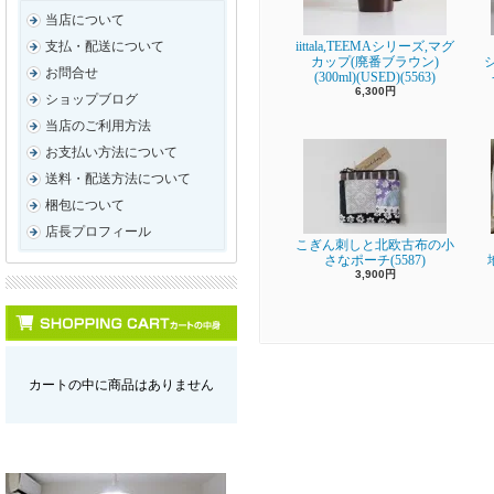
当店について
iittala,TEEMAシリーズ,マグ
支払・配送について
カップ(廃番ブラウン)
お問合せ
(300ml)(USED)(5563)
6,300円
ショップブログ
当店のご利用方法
お支払い方法について
送料・配送方法について
梱包について
店長プロフィール
こぎん刺しと北欧古布の小
さなポーチ(5587)
3,900円
カートの中に商品はありません