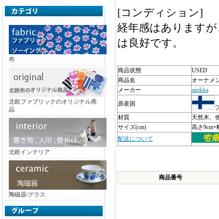
[コンディション]
経年感はありますが
は良好です。
布
商品状態
USED
商品名
オーナメ
メーカー
aarikka
北欧ファブリックのオリジナル商
原産国
品
材質
天然木、
サイズ(cm)
高さ9cm×
配送について
北欧インテリア
商品番号
陶磁器/グラス