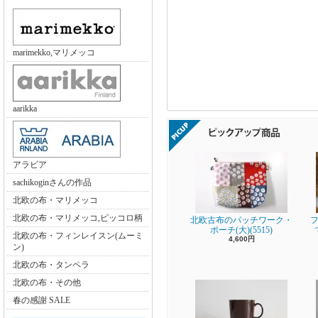
marimekko,マリメッコ
aarikka
アラビア
sachikoginさんの作品
北欧の布・マリメッコ
北欧の布・マリメッコ,ピッコロ柄
北欧古布のパッチワーク・
フ
ポーチ(大)(5515)
北欧の布・フィンレイスン(ムーミ
4,600円
ン)
北欧の布・タンペラ
北欧の布・その他
春の感謝 SALE