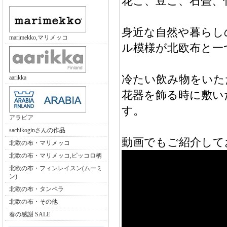
花こ、豆こ、石畳、
身近な自然や暮らし
marimekko,マリメッコ
ル模様が北欧布と一
冷たい飲み物をいた
aarikka
花器を飾る時に敷い
す。
アラビア
sachikoginさんの作品
動画でもご紹介して
北欧の布・マリメッコ
北欧の布・マリメッコ,ピッコロ柄
北欧の布・フィンレイスン(ムーミ
ン)
北欧の布・タンペラ
北欧の布・その他
春の感謝 SALE