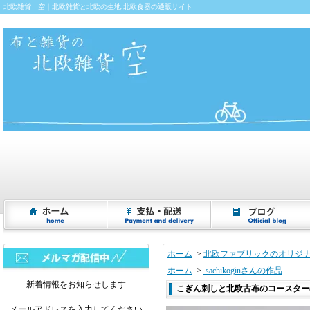
北欧雑貨 空｜北欧雑貨と北欧の生地,北欧食器の通販サイト
ホーム
>
北欧ファブリックのオリジ
ホーム
>
sachikoginさんの作品
新着情報をお知らせします
こぎん刺しと北欧古布のコースター(4
メールアドレスを入力してください