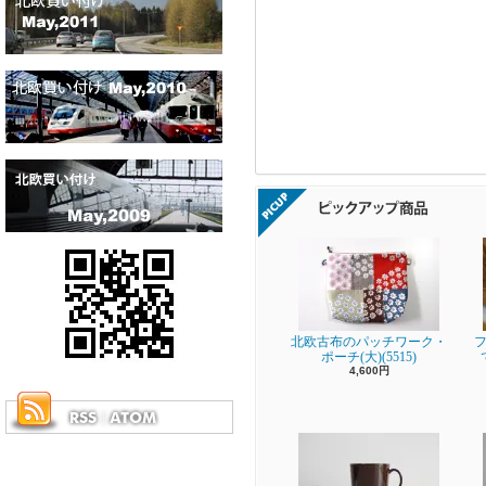
北欧古布のパッチワーク・
フ
ポーチ(大)(5515)
4,600円