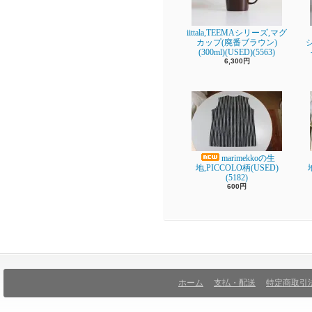
iittala,TEEMAシリーズ,マグ
カップ(廃番ブラウン)
(300ml)(USED)(5563)
6,300円
marimekkoの生
地,PICCOLO柄(USED)
(5182)
600円
ホーム
支払・配送
特定商取引