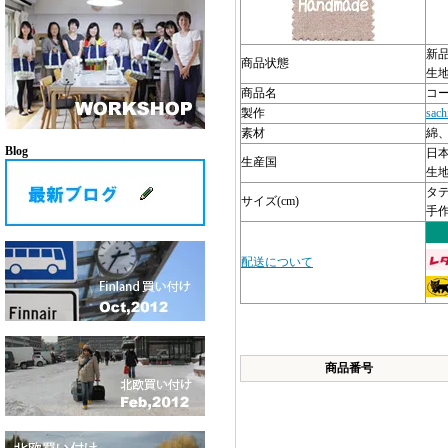
新
商品状態
生地
商品名
コ
製作
sach
素材
綿
Blog
日
生産国
生地
タテ
サイズ(cm)
手
配送について
商品番号