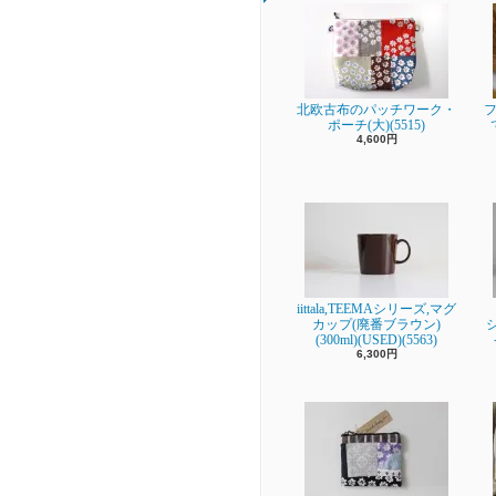
北欧古布のパッチワーク・
フ
ポーチ(大)(5515)
4,600円
iittala,TEEMAシリーズ,マグ
カップ(廃番ブラウン)
(300ml)(USED)(5563)
6,300円