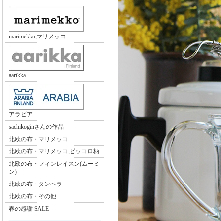
marimekko,マリメッコ
aarikka
アラビア
sachikoginさんの作品
北欧の布・マリメッコ
北欧の布・マリメッコ,ピッコロ柄
北欧の布・フィンレイスン(ムーミ
ン)
北欧の布・タンペラ
北欧の布・その他
春の感謝 SALE