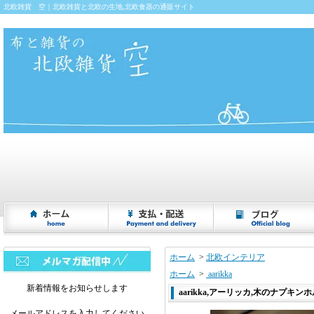
北欧雑貨 空｜北欧雑貨と北欧の生地,北欧食器の通販サイト
ホーム
>
北欧インテリア
ホーム
>
aarikka
新着情報をお知らせします
aarikka,アーリッカ,木のナプキンホル
メールアドレスを入力してください