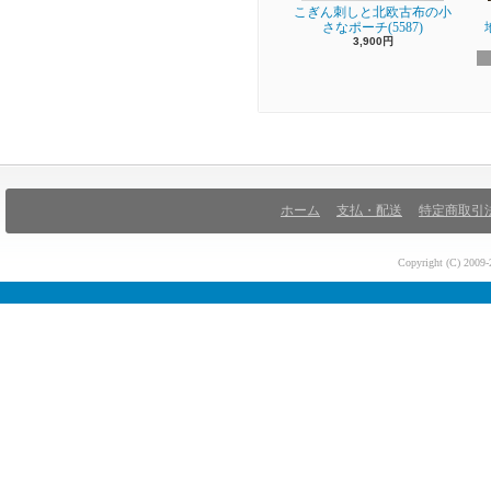
こぎん刺しと北欧古布の小
さなポーチ(5587)
3,900円
ホーム
支払・配送
特定商取引
Copyright (C) 200