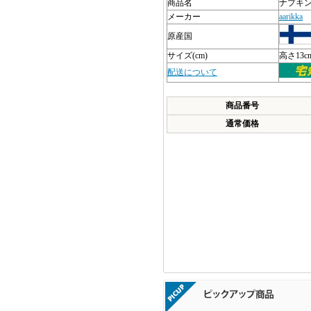
商品名
ナプキ
メーカー
aarikka
原産国
サイズ(cm)
高さ13c
配送について
商品番号
通常価格