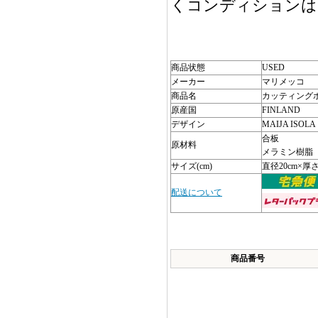
くコンディションは
商品状態
USED
メーカー
マリメッコ
商品名
カッティング
原産国
FINLAND
デザイン
MAIJA ISOLA
合板
原材料
メラミン樹脂
サイズ(cm)
直径20cm×厚さ0
配送について
商品番号