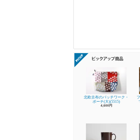
北欧古布のパッチワーク・
フ
ポーチ(大)(5515)
4,600円