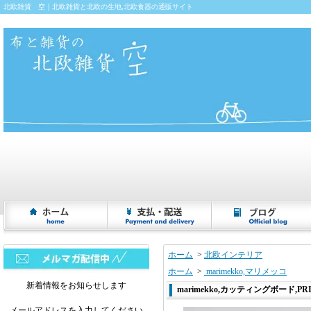
北欧雑貨 空｜北欧雑貨と北欧の生地,北欧食器の通販サイト
ホーム
>
北欧インテリア
ホーム
>
marimekko,マリメッコ
新着情報をお知らせします
marimekko,カッティングボード,PRIM
メールアドレスを入力してください