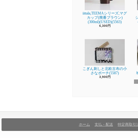
iittala,TEEMAシリーズ,マグ
カップ(廃番ブラウン)
(300ml)(USED)(5563)
6,300円
こぎん刺しと北欧古布の小
さなポーチ(5587)
3,900円
ホーム
支払・配送
特定商取引