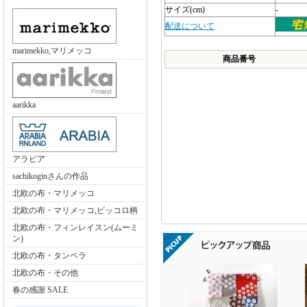
サイズ(cm)
-
配送について
marimekko,マリメッコ
商品番号
aarikka
アラビア
sachikoginさんの作品
北欧の布・マリメッコ
北欧の布・マリメッコ,ピッコロ柄
北欧の布・フィンレイスン(ムーミ
ン)
北欧の布・タンペラ
北欧の布・その他
春の感謝 SALE