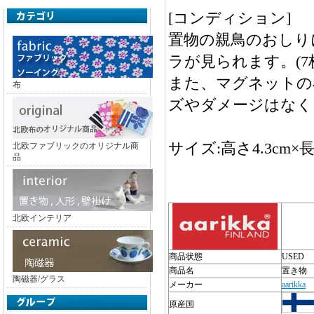
[コンディション]
置物の親鳥のおしり
ラが見られます。(7
また、マグネットの
布
ズやダメージはなく
サイズ:高さ4.3cm×長
北欧ファブリックのオリジナル商
品
北欧インテリア
商品状態
USED
商品名
置き物
陶磁器/グラス
メーカー
aarikka
原産国