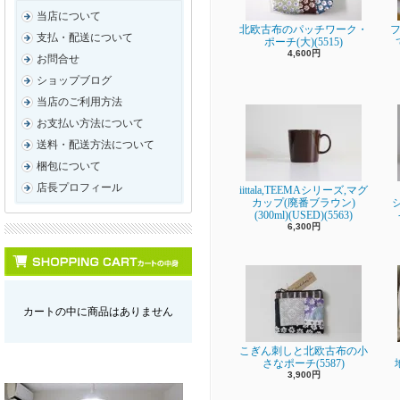
当店について
北欧古布のパッチワーク・
フ
支払・配送について
ポーチ(大)(5515)
4,600円
お問合せ
ショップブログ
当店のご利用方法
お支払い方法について
送料・配送方法について
梱包について
店長プロフィール
iittala,TEEMAシリーズ,マグ
カップ(廃番ブラウン)
(300ml)(USED)(5563)
6,300円
カートの中に商品はありません
こぎん刺しと北欧古布の小
さなポーチ(5587)
3,900円