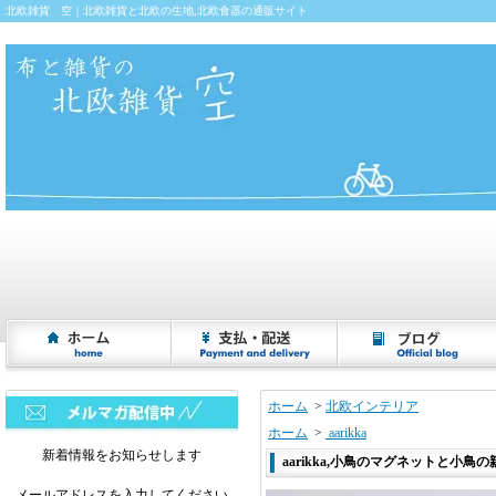
北欧雑貨 空｜北欧雑貨と北欧の生地,北欧食器の通販サイト
ホーム
>
北欧インテリア
ホーム
>
aarikka
新着情報をお知らせします
aarikka,小鳥のマグネットと小鳥の親
メールアドレスを入力してください