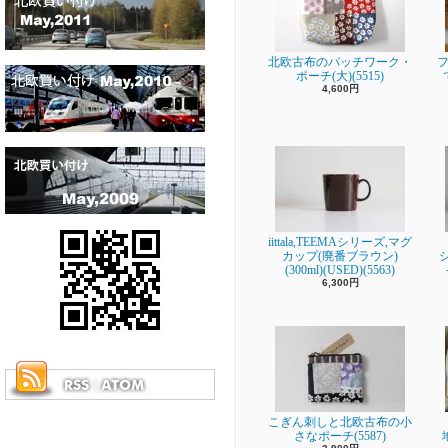
北欧古布のパッチワーク・
フ
ポーチ(大)(5515)
4,600円
iittala,TEEMAシリーズ,マグ
カップ(廃番ブラウン)
(300ml)(USED)(5563)
6,300円
こぎん刺しと北欧古布の小
さなポーチ(5587)