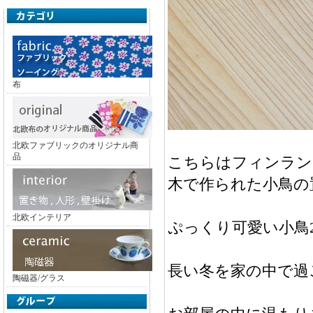
布
北欧ファブリックのオリジナル商
品
こちらはフィンランド
木で作られた小鳥の
北欧インテリア
ぷっくり可愛い小鳥
長い冬を家の中で過
陶磁器/グラス