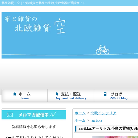
北欧雑貨 空｜北欧雑貨と北欧の生地,北欧食器の通販サイト
ホーム
>
北欧インテリア
ホーム
>
aarikka
新着情報をお知らせします
aarikka,アーリッカ,小鳥の置物(USED)
メールアドレスを入力してください