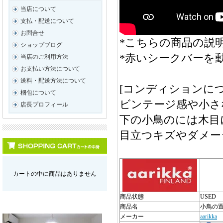
当店について
支払・配送について
お問合せ
*こちらの商品の説明
ショップブログ
*赤いシークバーを
当店のご利用方法
お支払い方法について
送料・配送方法について
[コンディションにつ
梱包について
ビンテージ感や小さ
店長プロフィール
下の小鳥のには木目
目立つキズやダメー
カートの中に商品はありません
商品状態
USED
商品名
小鳥の
メーカー
aarikka