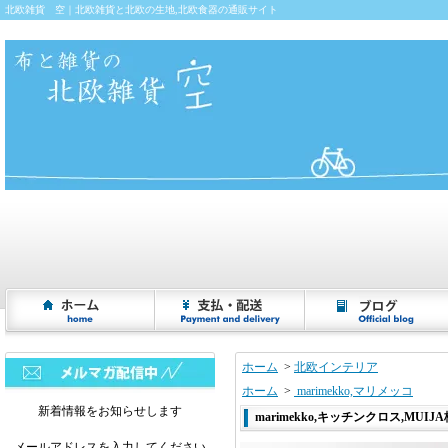
北欧雑貨 空｜北欧雑貨と北欧の生地,北欧食器の通販サイト
ホーム
>
北欧インテリア
ホーム
>
marimekko,マリメッコ
新着情報をお知らせします
marimekko,キッチンクロス,MUIJA柄(
メールアドレスを入力してください