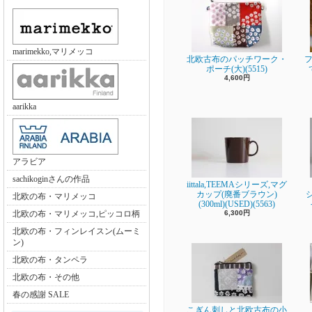
marimekko,マリメッコ
北欧古布のパッチワーク・
フ
ポーチ(大)(5515)
4,600円
aarikka
アラビア
sachikoginさんの作品
iittala,TEEMAシリーズ,マグ
カップ(廃番ブラウン)
北欧の布・マリメッコ
(300ml)(USED)(5563)
北欧の布・マリメッコ,ピッコロ柄
6,300円
北欧の布・フィンレイスン(ムーミ
ン)
北欧の布・タンペラ
北欧の布・その他
春の感謝 SALE
こぎん刺しと北欧古布の小