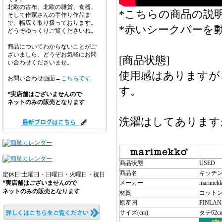
北欧の古布、北欧の雑貨、食器、
*こちらの商品の説明
そして作家さんの手作り作品ま
で、幅広く取り扱っております。
*赤いシークバーを
どうぞゆっくりご覧くださいね。
商品についてわからないことがご
ざいましら、どうぞお気軽にお問
[商品状態]
い合わせくださいませ。
使用感はありますが
お問い合わせ画面→
こちらです
す。
*実店舗はございませんので
ネットのみの販売となります
洗濯はしてあります
商品状態
USED
商品名
キッチ
定休日:土曜日・日曜日・火曜日・祝日
*実店舗はございませんので
メーカー
marimek
ネットのみの販売となります
材質
コットン
原産国
FINLA
サイズ(cm)
タテ62c