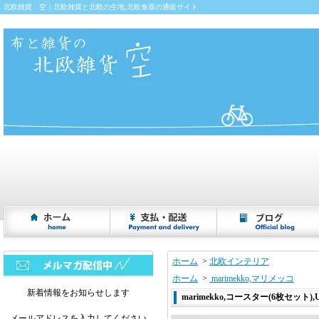
北欧雑貨 空｜北欧雑貨と北欧の生地,北欧食器の通販サイト
ホーム
>
北欧インテリア
ホーム
>
marimekko,マリメッコ
新着情報をお知らせします
marimekko,コースター(6枚セット),U
メールアドレスを入力してください