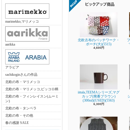
marimekko,マリメッコ
北欧古布のパッチワーク・
フ
ポーチ(大)(5515)
aarikka
4,600円
アラビア
sachikoginさんの作品
北欧の布・マリメッコ
北欧の布・マリメッコ,ピッコロ柄
iittala,TEEMAシリーズ,マグ
カップ(廃番ブラウン)
北欧の布・フィンレイスン(ムーミ
(300ml)(USED)(5563)
ン)
6,300円
北欧の布・タンペラ
北欧の布・その他
春の感謝 SALE