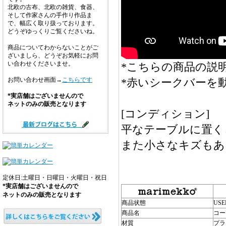
北欧の古布、北欧の雑貨、食器、
そして作家さんの手作り作品ま
で、幅広く取り扱っております。
どうぞゆっくりご覧くださいね。
商品についてわからないことがご
ざいましら、どうぞお気軽にお問
い合わせくださいませ。
*こちらの商品の説明
*赤いシークバーを
お問い合わせ画面→
こちらです
*実店舗はございませんので
ネットのみの販売となります
[コンディション]
平なテーブルに置く
また小さなキズもあ
定休日:土曜日・日曜日・火曜日・祝日
*実店舗はございませんので
ネットのみの販売となります
商品状態
USE
商品名
コー
材質
プラ