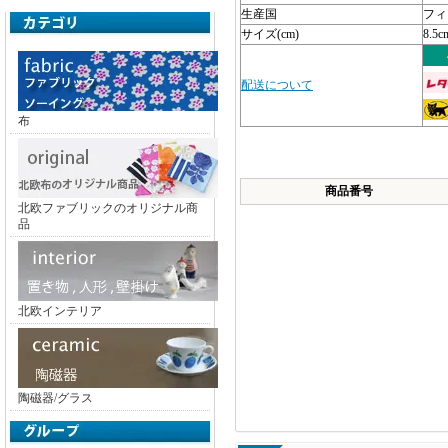
生産国
フィ
サイズ(cm)
8.5c
配送について
布
商品番号
北欧ファブリックのオリジナル商
品
北欧インテリア
陶磁器/グラス