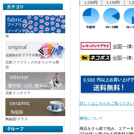
1,150円
1,150円
1,
布
北欧ファブリックのオリジナル商
品
北欧インテリア
詳しくはこちらをご覧ください
梱包について
陶磁器/グラス
商品をさら紙で包み、エアーキ
"詰め紙"と呼ばれる緩衝材で