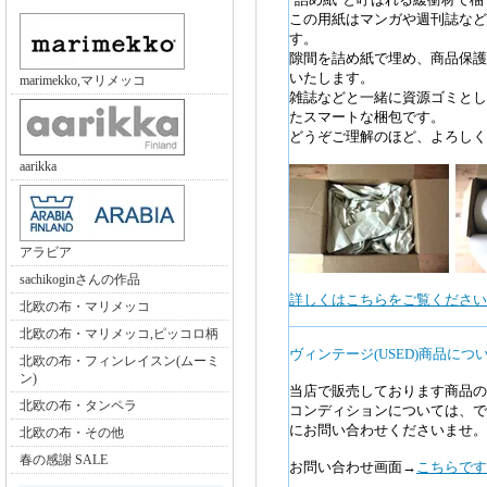
この用紙はマンガや週刊誌など
す。
隙間を詰め紙で埋め、商品保護
いたします。
marimekko,マリメッコ
雑誌などと一緒に資源ゴミとし
たスマートな梱包です。
どうぞご理解のほど、よろしく
aarikka
アラビア
sachikoginさんの作品
詳しくはこちらをご覧ください>
北欧の布・マリメッコ
北欧の布・マリメッコ,ピッコロ柄
ヴィンテージ(USED)商品につ
北欧の布・フィンレイスン(ムーミ
ン)
当店で販売しております商品の
北欧の布・タンペラ
コンディションについては、で
にお問い合わせくださいませ。
北欧の布・その他
春の感謝 SALE
お問い合わせ画面→
こちらです