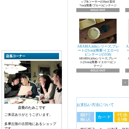
ップ&ソーサー(150ml/直径
7cm)(廃番/ブルー)ビンテージ
SOLD OUT
ARABIA,kiltaシリーズ,プレ
A
ート(21cm)(廃番/イエロー)
ー
ビンテージ(5558)
ARABIA,kiltaシリーズ,プレー
ト(21cm)(廃番/イエロー)ビン
テージ
SOLD OUT
<
お支払い方法について
店長のたみこです
ご来店ありがとうございます。
多摩丘陵の古団地にあるショップ
です。