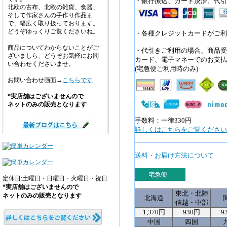
・銀行振込、カード決済、代引
北欧の古布、北欧の雑貨、食器、
そして作家さんの手作り作品ま
で、幅広く取り扱っております。
どうぞゆっくりご覧くださいね。
・各種クレジットカードがご利
商品についてわからないことがご
・代引きご利用の場合、商品受
ざいましら、どうぞお気軽にお問
カード、電子マネーでのお支払
い合わせくださいませ。
(宅急便ご利用時のみ)
お問い合わせ画面→
こちらです
*実店舗はございませんので
ネットのみの販売となります
手数料：一律330円
詳しくはこちらをご覧ください>
送料・お届け方法について
定休日:土曜日・日曜日・火曜日・祝日
*実店舗はございませんので
東北・北陸
ネットのみの販売となります
北海道
信越・中部
1,370円
930円
9
中国
四国