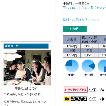
手数料：一律330円
詳しくはこちらをご覧ください>
送料・お届け方法について
東北・北陸
北海道
信越・中部
1,370円
930円
9
中国
四国
1,150円
1,150円
1,
店長のたみこです
ご来店ありがとうございます。
多摩丘陵の古団地にあるショップ
です。