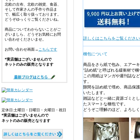
北欧の古布、北欧の雑貨、食器、
そして作家さんの手作り作品ま
で、幅広く取り扱っております。
どうぞゆっくりご覧くださいね。
商品についてわからないことがご
ざいましら、どうぞお気軽にお問
詳しくはこちらをご覧ください
い合わせくださいませ。
お問い合わせ画面→
こちらです
梱包について
*実店舗はございませんので
ネットのみの販売となります
商品をさら紙で包み、エアーキ
"詰め紙"と呼ばれる緩衝材で
この用紙はマンガや週刊誌など
す。
隙間を詰め紙で埋め、商品保護
いたします。
雑誌などと一緒に資源ゴミとし
たスマートな梱包です。
どうぞご理解のほど、よろしく
定休日:土曜日・日曜日・火曜日・祝日
*実店舗はございませんので
ネットのみの販売となります