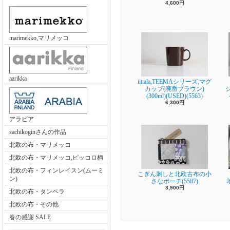
4,600円
marimekko,マリメッコ
aarikka
iittala,TEEMAシリーズ,マグ
カップ(廃番ブラウン)
(300ml)(USED)(5563)
6,300円
アラビア
sachikoginさんの作品
北欧の布・マリメッコ
北欧の布・マリメッコ,ピッコロ柄
北欧の布・フィンレイスン(ムーミ
こぎん刺しと北欧古布の小
ン)
さなポーチ(5587)
3,900円
北欧の布・タンペラ
北欧の布・その他
春の感謝 SALE