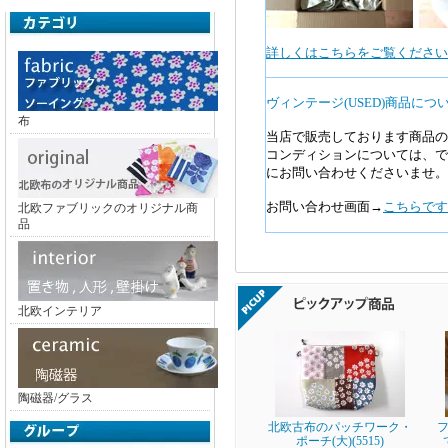
詳しくはこちらをご覧ください>
ヴィンテージ(USED)商品につ
布
当店で販売しております商品の
コンディションについては、で
にお問い合わせくださいませ。
お問い合わせ画面→
こちらです
北欧ファブリックのオリジナル商
品
北欧インテリア
陶磁器/グラス
北欧古布のパッチワーク・
フ
ポーチ(大)(5515)